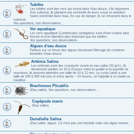
Tubifex
Les tubifex sont des vers qui vivent dans l'eau douce, s'ils disposent
d'un substrat, ils plantent une extrémité de leurs corps et ondulent
l'autre extrémité dans l'eau. En cas de danger, ils se rétractent dans le
substrat.
Vos questions, nos observations…
Ver aquatique
Les vers aquatique (Lumbriculus variegatus) sont d'une couleur plus
foncée et d'un diamètre plus important que les tubifex.
Vos questions, nos observations…
Algues d'eau douce
Parlons sur ce forum des algues favorisant l'élevage de certaines
bestioles d'eau douce.
Artémia Salina
Les artémias sont des crustacés vivant en eau salée (30 gr/L), ils
deviennent adultes en 10 à 20 jours selon la qualité et la quantité de
nourriture, ils peuvent atteindre une taille de 10 à 12 mm. Le cyste (œuf) a une
taille de 200 à 300 microns et éclos après ~ 24 heures, on l’appelle à ce stade un
nauplius.
Brachionus Plicatilis
(Eau salée). Vos questions, nos observations…
Copépode marin
(Eau salée).
Dunaliella Salina
(Eau salée, algue). Ce n'est pas une bestiole mais une algue marine...