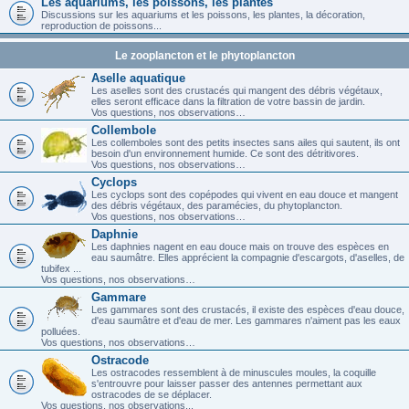
Les aquariums, les poissons, les plantes
Discussions sur les aquariums et les poissons, les plantes, la décoration,
reproduction de poissons...
Le zooplancton et le phytoplancton
Aselle aquatique
Les aselles sont des crustacés qui mangent des débris végétaux,
elles seront efficace dans la filtration de votre bassin de jardin.
Vos questions, nos observations…
Collembole
Les collemboles sont des petits insectes sans ailes qui sautent, ils ont
besoin d'un environnement humide. Ce sont des détritivores.
Vos questions, nos observations…
Cyclops
Les cyclops sont des copépodes qui vivent en eau douce et mangent
des débris végétaux, des paramécies, du phytoplancton.
Vos questions, nos observations…
Daphnie
Les daphnies nagent en eau douce mais on trouve des espèces en
eau saumâtre. Elles apprécient la compagnie d'escargots, d'aselles, de
tubifex ...
Vos questions, nos observations…
Gammare
Les gammares sont des crustacés, il existe des espèces d'eau douce,
d'eau saumâtre et d'eau de mer. Les gammares n'aiment pas les eaux
polluées.
Vos questions, nos observations…
Ostracode
Les ostracodes ressemblent à de minuscules moules, la coquille
s'entrouvre pour laisser passer des antennes permettant aux
ostracodes de se déplacer.
Vos questions, nos observations...