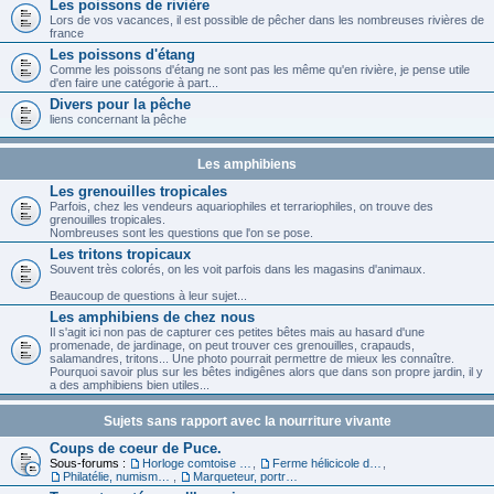
Les poissons de rivière
Lors de vos vacances, il est possible de pêcher dans les nombreuses rivières de
france
Les poissons d'étang
Comme les poissons d'étang ne sont pas les même qu'en rivière, je pense utile
d'en faire une catégorie à part...
Divers pour la pêche
liens concernant la pêche
Les amphibiens
Les grenouilles tropicales
Parfois, chez les vendeurs aquariophiles et terrariophiles, on trouve des
grenouilles tropicales.
Nombreuses sont les questions que l'on se pose.
Les tritons tropicaux
Souvent très colorés, on les voit parfois dans les magasins d'animaux.
Beaucoup de questions à leur sujet...
Les amphibiens de chez nous
Il s'agit ici non pas de capturer ces petites bêtes mais au hasard d'une
promenade, de jardinage, on peut trouver ces grenouilles, crapauds,
salamandres, tritons... Une photo pourrait permettre de mieux les connaître.
Pourquoi savoir plus sur les bêtes indigênes alors que dans son propre jardin, il y
a des amphibiens bien utiles...
Sujets sans rapport avec la nourriture vivante
Coups de coeur de Puce.
Sous-forums :
Horloge comtoise dans le 39
,
Ferme hélicicole dans le 68
,
Philatélie, numismatique et carte
,
Marqueteur, portraitiste