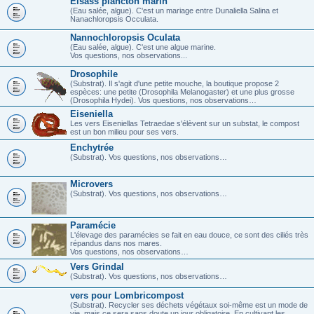
Elsass plancton marin
(Eau salée, algue). C'est un mariage entre Dunaliella Salina et
Nanachloropsis Occulata.
Nannochloropsis Oculata
(Eau salée, algue). C'est une algue marine.
Vos questions, nos observations...
Drosophile
(Substrat). Il s'agit d'une petite mouche, la boutique propose 2
espèces: une petite (Drosophila Melanogaster) et une plus grosse
(Drosophila Hydei). Vos questions, nos observations…
Eiseniella
Les vers Eiseniellas Tetraedae s'élèvent sur un substat, le compost
est un bon milieu pour ses vers.
Enchytrée
(Substrat). Vos questions, nos observations…
Microvers
(Substrat). Vos questions, nos observations…
Paramécie
L'élevage des paramécies se fait en eau douce, ce sont des ciliés très
répandus dans nos mares.
Vos questions, nos observations…
Vers Grindal
(Substrat). Vos questions, nos observations…
vers pour Lombricompost
(Substrat). Recycler ses déchets végétaux soi-même est un mode de
vie, mais ce sera sans doute un jour obligatoire. En cultivant les