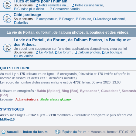
Trucs et santé pour l'humain
Sous-forums :
Petits remèdes naturels pour se sentir en forme
,
Petite cuisine facile
,
Cuisine plus élaborée
,
Conserves familiales
Côté jardinage
Sous-forums :
composteur
,
Potager
,
Pelouse
,
Jardinage raisonné
,
abeilles
La vie du Portail, du forum, de l'album photos, la boutique et des videos.
La vie du Portail, du Forum, de l'album Fhotos, la Boutique et
des Videos.
Un souci, une suggestion sur l'une des applications d'aqualiment, c'est par ici.
Sous-forums :
Le Portail
,
Le forum.
,
L'album photos
,
La boutique
,
Les vidéos
QUI EST EN LIGNE
Au total il y a
175
utilisateurs en ligne :: 5 enregistrés, 0 invisible et 170 invités (d’après le
nombre d’utilisateurs actifs ces 5 dernières minutes)
Le record du nombre d’utilisateurs en ligne est de
4732
, le lun. 06 avril 2026, 13:03
Utilisateurs enregistrés :
Baidu [Spider]
,
Bing [Bot]
,
Bytedance *
,
Claudebot *
,
Semrush
[Bot]
Légende :
Administrateurs
,
Modérateurs globaux
STATISTIQUES
48385
messages •
6262
sujets •
2130
membres • L’utilisateur enregistré le plus récent est
bk8bet16
.
Accueil
Index du forum
L’équipe du forum
Heures au format
UTC+01:00