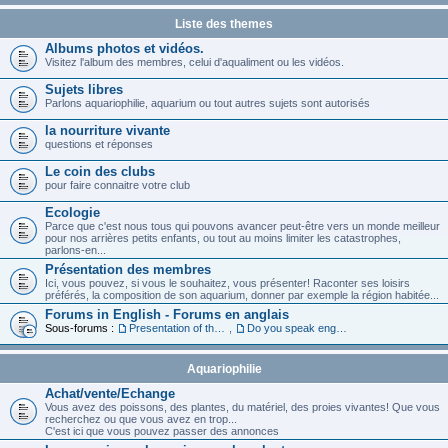
Liste des themes
Albums photos et vidéos.
Visitez l'album des membres, celui d'aqualiment ou les vidéos.
Sujets libres
Parlons aquariophilie, aquarium ou tout autres sujets sont autorisés
la nourriture vivante
questions et réponses
Le coin des clubs
pour faire connaitre votre club
Ecologie
Parce que c'est nous tous qui pouvons avancer peut-être vers un monde meilleur
pour nos arrières petits enfants, ou tout au moins limiter les catastrophes,
parlons-en...
Présentation des membres
Ici, vous pouvez, si vous le souhaitez, vous présenter! Raconter ses loisirs
préférés, la composition de son aquarium, donner par exemple la région habitée...
Forums in English - Forums en anglais
Sous-forums :
Presentation of the members in English
,
Do you speak english ?
Aquariophilie
Achat/vente/Echange
Vous avez des poissons, des plantes, du matériel, des proies vivantes! Que vous
recherchez ou que vous avez en trop...
C'est ici que vous pouvez passer des annonces