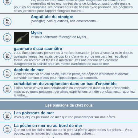
eiseniellas et les enchytrées dans ce lombricompost, quelle manne
pour les aquariophiles, les possesseurs de bassin avec poissons, les pêcheurs...
et les jardiniers pour l'apport d'engrais naturel...
Anguillule du vinaigre
(Vinaigre). Vos questions, nos observations…
Mysis
Ici nous tenterons l'élevage de Mysis...
gammare d'eau saumâtre
vous êtes plusieurs personnes à me les demander, je les ai sous la main depuis
quelques temps, les avais perdus lors d'une erreur de ma part, les revoilà en
forme, en nombre, et faciles à maintenir, J'essaie encore actuellement
d'augmenter la salinité pour les mettre carrément en eau de mer.
daphnie de mer
Cette daphnie vit en eau salée, elle est petite, se déplace lentement et devrait
convenir comme proies pour hippocampes par exemple.
cohabitation du zooplancton dans un bac d'ensemble
L'idéal serait d'avoir une cohabitation du zooplancton dans un bac d'ensemble,
mais avec quels poissons, certaines expériences ont été concluantes... racontez
la vôtre...
Les poissons de chez nous
Les poissons de mer
Voici quelques poissons de mer que l'on peut attraper sur nos côtes
La pêche en mer ou au bord de mer
Que ce soit en pleine mer ou sur le port, la pêche apporte des surprises... Vous
pouvez parler ici des techniques, des appâts utilisés...