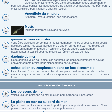
eiseniellas et les enchytrées dans ce lombricompost, quelle manne
pour les aquariophiles, les possesseurs de bassin avec poissons, les pêcheurs...
et les jardiniers pour l'apport d'engrais naturel...
Anguillule du vinaigre
(Vinaigre). Vos questions, nos observations…
Mysis
Ici nous tenterons l'élevage de Mysis...
gammare d'eau saumâtre
vous êtes plusieurs personnes à me les demander, je les ai sous la main depuis
quelques temps, les avais perdus lors d'une erreur de ma part, les revoilà en
forme, en nombre, et faciles à maintenir, J'essaie encore actuellement
d'augmenter la salinité pour les mettre carrément en eau de mer.
daphnie de mer
Cette daphnie vit en eau salée, elle est petite, se déplace lentement et devrait
convenir comme proies pour hippocampes par exemple.
cohabitation du zooplancton dans un bac d'ensemble
L'idéal serait d'avoir une cohabitation du zooplancton dans un bac d'ensemble,
mais avec quels poissons, certaines expériences ont été concluantes... racontez
la vôtre...
Les poissons de chez nous
Les poissons de mer
Voici quelques poissons de mer que l'on peut attraper sur nos côtes
La pêche en mer ou au bord de mer
Que ce soit en pleine mer ou sur le port, la pêche apporte des surprises... Vous
pouvez parler ici des techniques, des appâts utilisés...