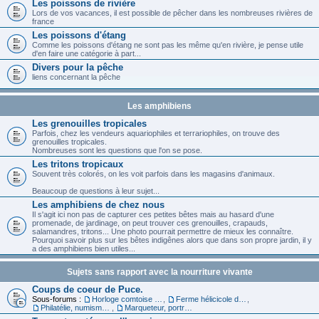
Les poissons de rivière
Lors de vos vacances, il est possible de pêcher dans les nombreuses rivières de
france
Les poissons d'étang
Comme les poissons d'étang ne sont pas les même qu'en rivière, je pense utile
d'en faire une catégorie à part...
Divers pour la pêche
liens concernant la pêche
Les amphibiens
Les grenouilles tropicales
Parfois, chez les vendeurs aquariophiles et terrariophiles, on trouve des
grenouilles tropicales.
Nombreuses sont les questions que l'on se pose.
Les tritons tropicaux
Souvent très colorés, on les voit parfois dans les magasins d'animaux.
Beaucoup de questions à leur sujet...
Les amphibiens de chez nous
Il s'agit ici non pas de capturer ces petites bêtes mais au hasard d'une
promenade, de jardinage, on peut trouver ces grenouilles, crapauds,
salamandres, tritons... Une photo pourrait permettre de mieux les connaître.
Pourquoi savoir plus sur les bêtes indigênes alors que dans son propre jardin, il y
a des amphibiens bien utiles...
Sujets sans rapport avec la nourriture vivante
Coups de coeur de Puce.
Sous-forums :
Horloge comtoise dans le 39
,
Ferme hélicicole dans le 68
,
Philatélie, numismatique et carte
,
Marqueteur, portraitiste