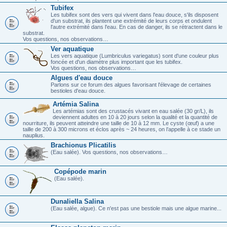
Tubifex
Les tubifex sont des vers qui vivent dans l'eau douce, s'ils disposent
d'un substrat, ils plantent une extrémité de leurs corps et ondulent
l'autre extrémité dans l'eau. En cas de danger, ils se rétractent dans le
substrat.
Vos questions, nos observations…
Ver aquatique
Les vers aquatique (Lumbriculus variegatus) sont d'une couleur plus
foncée et d'un diamètre plus important que les tubifex.
Vos questions, nos observations…
Algues d'eau douce
Parlons sur ce forum des algues favorisant l'élevage de certaines
bestioles d'eau douce.
Artémia Salina
Les artémias sont des crustacés vivant en eau salée (30 gr/L), ils
deviennent adultes en 10 à 20 jours selon la qualité et la quantité de
nourriture, ils peuvent atteindre une taille de 10 à 12 mm. Le cyste (œuf) a une
taille de 200 à 300 microns et éclos après ~ 24 heures, on l’appelle à ce stade un
nauplius.
Brachionus Plicatilis
(Eau salée). Vos questions, nos observations…
Copépode marin
(Eau salée).
Dunaliella Salina
(Eau salée, algue). Ce n'est pas une bestiole mais une algue marine...