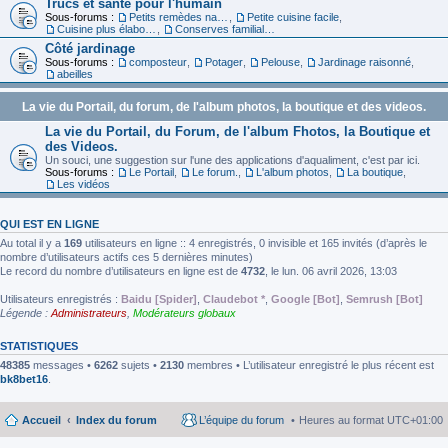
Trucs et santé pour l'humain
Sous-forums :
Petits remèdes naturels pour se sentir en forme
,
Petite cuisine facile
,
Cuisine plus élaborée
,
Conserves familiales
Côté jardinage
Sous-forums :
composteur
,
Potager
,
Pelouse
,
Jardinage raisonné
,
abeilles
La vie du Portail, du forum, de l'album photos, la boutique et des videos.
La vie du Portail, du Forum, de l'album Fhotos, la Boutique et
des Videos.
Un souci, une suggestion sur l'une des applications d'aqualiment, c'est par ici.
Sous-forums :
Le Portail
,
Le forum.
,
L'album photos
,
La boutique
,
Les vidéos
QUI EST EN LIGNE
Au total il y a
169
utilisateurs en ligne :: 4 enregistrés, 0 invisible et 165 invités (d’après le
nombre d’utilisateurs actifs ces 5 dernières minutes)
Le record du nombre d’utilisateurs en ligne est de
4732
, le lun. 06 avril 2026, 13:03
Utilisateurs enregistrés :
Baidu [Spider]
,
Claudebot *
,
Google [Bot]
,
Semrush [Bot]
Légende :
Administrateurs
,
Modérateurs globaux
STATISTIQUES
48385
messages •
6262
sujets •
2130
membres • L’utilisateur enregistré le plus récent est
bk8bet16
.
Accueil
Index du forum
L’équipe du forum
Heures au format
UTC+01:00