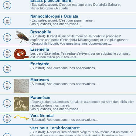
Elsass plancton marin
(Eau salée, algue). C'est un mariage entre Dunaliella Salina et
Nanachloropsis Occulata.
Nannochloropsis Oculata
(Eau salée, algue). C'est une algue marine.
Vos questions, nos observations...
Drosophile
(Substrat). Il s'agit d'une petite mouche, la boutique propose 2
espèces: une petite (Drosophila Melanogaster) et une plus grosse
(Drosophila Hydei). Vos questions, nos observations…
Eiseniella
Les vers Eiseniellas Tetraedae s'élèvent sur un substat, le compost
est un bon milieu pour ses vers.
Enchytrée
(Substrat). Vos questions, nos observations…
Microvers
(Substrat). Vos questions, nos observations…
Paramécie
L'élevage des paramécies se fait en eau douce, ce sont des ciliés très
répandus dans nos mares.
Vos questions, nos observations…
Vers Grindal
(Substrat). Vos questions, nos observations…
vers pour Lombricompost
(Substrat). Recycler ses déchets végétaux soi-même est un mode de
vie, mais ce sera sans doute un jour obligatoire. En cultivant les