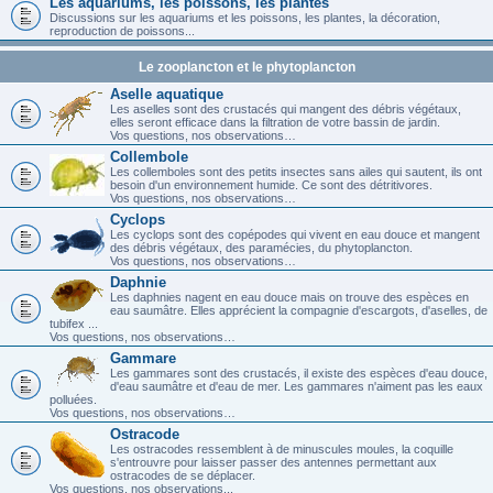
Les aquariums, les poissons, les plantes
Discussions sur les aquariums et les poissons, les plantes, la décoration,
reproduction de poissons...
Le zooplancton et le phytoplancton
Aselle aquatique
Les aselles sont des crustacés qui mangent des débris végétaux,
elles seront efficace dans la filtration de votre bassin de jardin.
Vos questions, nos observations…
Collembole
Les collemboles sont des petits insectes sans ailes qui sautent, ils ont
besoin d'un environnement humide. Ce sont des détritivores.
Vos questions, nos observations…
Cyclops
Les cyclops sont des copépodes qui vivent en eau douce et mangent
des débris végétaux, des paramécies, du phytoplancton.
Vos questions, nos observations…
Daphnie
Les daphnies nagent en eau douce mais on trouve des espèces en
eau saumâtre. Elles apprécient la compagnie d'escargots, d'aselles, de
tubifex ...
Vos questions, nos observations…
Gammare
Les gammares sont des crustacés, il existe des espèces d'eau douce,
d'eau saumâtre et d'eau de mer. Les gammares n'aiment pas les eaux
polluées.
Vos questions, nos observations…
Ostracode
Les ostracodes ressemblent à de minuscules moules, la coquille
s'entrouvre pour laisser passer des antennes permettant aux
ostracodes de se déplacer.
Vos questions, nos observations...