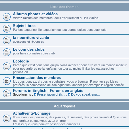
Liste des themes
Albums photos et vidéos.
Visitez l'album des membres, celui d'aqualiment ou les vidéos.
Sujets libres
Parlons aquariophilie, aquarium ou tout autres sujets sont autorisés
la nourriture vivante
questions et réponses
Le coin des clubs
pour faire connaitre votre club
Ecologie
Parce que c'est nous tous qui pouvons avancer peut-être vers un monde meilleur
pour nos arrières petits enfants, ou tout au moins limiter les catastrophes,
parlons-en...
Présentation des membres
Ici, vous pouvez, si vous le souhaitez, vous présenter! Raconter ses loisirs
préférés, la composition de son aquarium, donner par exemple la région habitée...
Forums in English - Forums en anglais
Sous-forums :
Presentation of the members in English
,
Do you speak english ?
Aquariophilie
Achat/vente/Echange
Vous avez des poissons, des plantes, du matériel, des proies vivantes! Que vous
recherchez ou que vous avez en trop...
C'est ici que vous pouvez passer des annonces