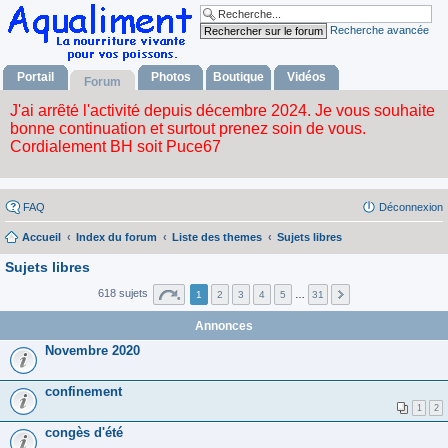
Recherche avancée
Portail
Photos
Boutique
Vidéos
Forum
FAQ
Déconnexion
Accueil
Index du forum
Liste des themes
Sujets libres
Sujets libres
618 sujets
1
2
3
4
5
…
31
Annonces
Novembre 2020
confinement
1
2
congès d'été