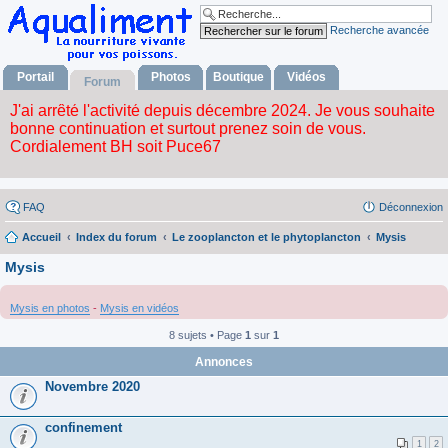
Recherche avancée
Portail
Photos
Boutique
Vidéos
Forum
FAQ
Déconnexion
Accueil
Index du forum
Le zooplancton et le phytoplancton
Mysis
Mysis
Mysis en photos
-
Mysis en vidéos
8 sujets • Page
1
sur
1
Annonces
Novembre 2020
confinement
1
2