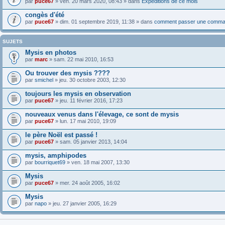
par
puce67
» ven. 20 mars 2020, 08:43 » dans
Expéditions de ce mois
congès d'été
par
puce67
» dim. 01 septembre 2019, 11:38 » dans
comment passer une comma
SUJETS
Mysis en photos
par
marc
» sam. 22 mai 2010, 16:53
Ou trouver des mysis ????
par
smichel
» jeu. 30 octobre 2003, 12:30
toujours les mysis en observation
par
puce67
» jeu. 11 février 2016, 17:23
nouveaux venus dans l'élevage, ce sont de mysis
par
puce67
» lun. 17 mai 2010, 19:09
le père Noël est passé !
par
puce67
» sam. 05 janvier 2013, 14:04
mysis, amphipodes
par
bourriquet69
» ven. 18 mai 2007, 13:30
Mysis
par
puce67
» mer. 24 août 2005, 16:02
Mysis
par
napo
» jeu. 27 janvier 2005, 16:29