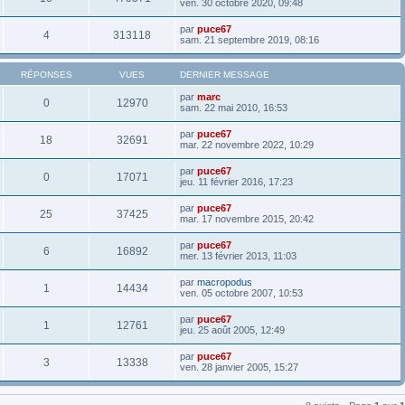
ven. 30 octobre 2020, 09:48
par
puce67
4
313118
sam. 21 septembre 2019, 08:16
RÉPONSES
VUES
DERNIER MESSAGE
par
marc
0
12970
sam. 22 mai 2010, 16:53
par
puce67
18
32691
mar. 22 novembre 2022, 10:29
par
puce67
0
17071
jeu. 11 février 2016, 17:23
par
puce67
25
37425
mar. 17 novembre 2015, 20:42
par
puce67
6
16892
mer. 13 février 2013, 11:03
par
macropodus
1
14434
ven. 05 octobre 2007, 10:53
par
puce67
1
12761
jeu. 25 août 2005, 12:49
par
puce67
3
13338
ven. 28 janvier 2005, 15:27