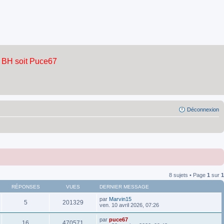
Déconnexion
8 sujets • Page
1
sur
1
RÉPONSES
VUES
DERNIER MESSAGE
par
Marvin15
5
201329
ven. 10 avril 2026, 07:26
par
puce67
16
470571