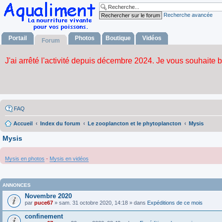
Recherche avancée
Portail
Photos
Boutique
Vidéos
Forum
FAQ
Accueil
Index du forum
Le zooplancton et le phytoplancton
Mysis
Mysis
Mysis en photos
-
Mysis en vidéos
ANNONCES
Novembre 2020
par
puce67
» sam. 31 octobre 2020, 14:18 » dans
Expéditions de ce mois
confinement