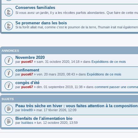
Conserves familiales
Si vous avez un jardin, il y a les récoltes parfois abondantes. Que faire de cette m
Se promener dans les bois
Si la forêt allait mal, comme c'est le poumon de la terre, l'humain irait mal égalem
ANNONCES
Novembre 2020
par
puce67
» sam. 31 octobre 2020, 14:18 » dans
Expéditions de ce mois
confinement
par
puce67
» ven. 20 mars 2020, 08:43 » dans
Expéditions de ce mois
congès d'été
par
puce67
» dim. 01 septembre 2019, 11:38 » dans
comment passer une comma
SUJETS
Peau très sèche en hiver : vous faites attention à la compositio
par
Irène89
» mar. 17 février 2026, 12:09
Bienfaits de l'alimentation bio
par
IsaVass
» lun. 12 octobre 2020, 13:59