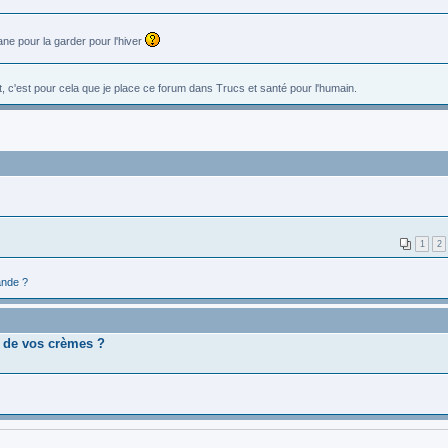
ane pour la garder pour l'hiver
ent, c'est pour cela que je place ce forum dans Trucs et santé pour l'humain.
1
2
nde ?
n de vos crèmes ?