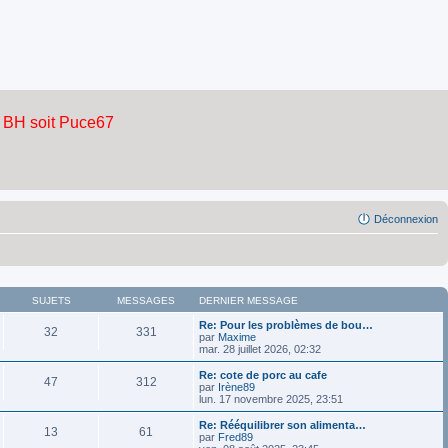
Déconnexion
SUJETS
MESSAGES
DERNIER MESSAGE
Re: Pour les problèmes de bou…
32
331
par
Maxime
mar. 28 juillet 2026, 02:32
Re: cote de porc au cafe
47
312
par
Irène89
lun. 17 novembre 2025, 23:51
Re: Rééquilibrer son alimenta…
13
61
par
Fred89