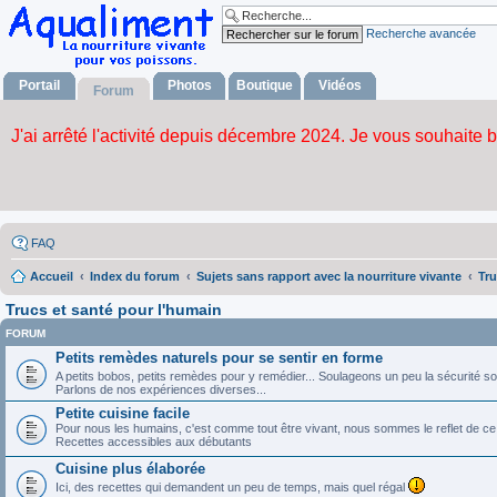
Recherche avancée
Portail
Photos
Boutique
Vidéos
Forum
FAQ
Accueil
Index du forum
Sujets sans rapport avec la nourriture vivante
Tru
Trucs et santé pour l'humain
FORUM
Petits remèdes naturels pour se sentir en forme
A petits bobos, petits remèdes pour y remédier... Soulageons un peu la sécurité s
Parlons de nos expériences diverses...
Petite cuisine facile
Pour nous les humains, c'est comme tout être vivant, nous sommes le reflet de c
Recettes accessibles aux débutants
Cuisine plus élaborée
Ici, des recettes qui demandent un peu de temps, mais quel régal