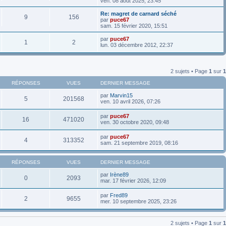
ven. 08 août 2025, 23:45
Re: magret de carnard séché
9
156
par
puce67
sam. 15 février 2020, 15:51
par
puce67
1
2
lun. 03 décembre 2012, 22:37
2 sujets • Page
1
sur
1
RÉPONSES
VUES
DERNIER MESSAGE
par
Marvin15
5
201568
ven. 10 avril 2026, 07:26
par
puce67
16
471020
ven. 30 octobre 2020, 09:48
par
puce67
4
313352
sam. 21 septembre 2019, 08:16
RÉPONSES
VUES
DERNIER MESSAGE
par
Irène89
0
2093
mar. 17 février 2026, 12:09
par
Fred89
2
9655
mer. 10 septembre 2025, 23:26
2 sujets • Page
1
sur
1