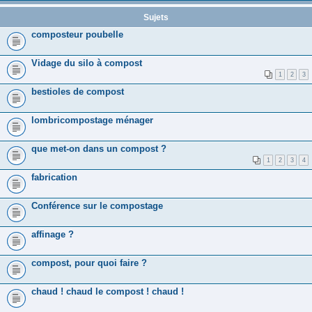
Sujets
composteur poubelle
Vidage du silo à compost
1
2
3
bestioles de compost
lombricompostage ménager
que met-on dans un compost ?
1
2
3
4
fabrication
Conférence sur le compostage
affinage ?
compost, pour quoi faire ?
chaud ! chaud le compost ! chaud !