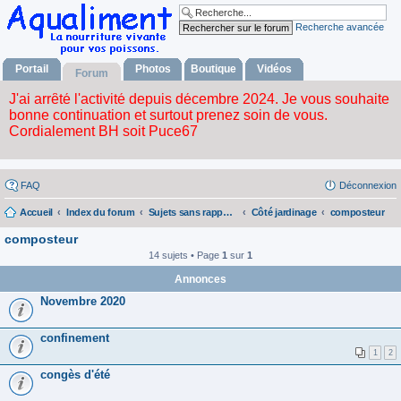
Recherche avancée
Portail
Photos
Boutique
Vidéos
Forum
FAQ
Déconnexion
Accueil
Index du forum
Sujets sans rapport avec la nourriture vivante
Côté jardinage
composteur
composteur
14 sujets • Page
1
sur
1
Annonces
Novembre 2020
confinement
1
2
congès d'été