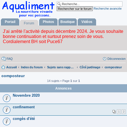
Recherche avancée
Portail
Photos
Boutique
Vidéos
Forum
FAQ
Déconnexion
Accueil
Index du forum
Sujets sans rapport avec la nourriture vivante
Côté jardinage
composteur
composteur
14 sujets • Page
1
sur
1
Annonces
Novembre 2020
confinement
1
2
congès d'été