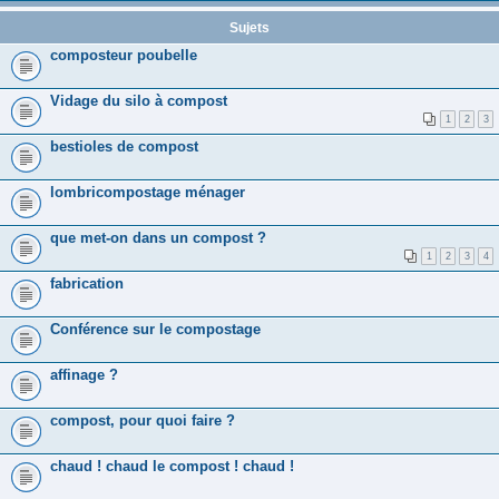
Sujets
composteur poubelle
Vidage du silo à compost
1
2
3
bestioles de compost
lombricompostage ménager
que met-on dans un compost ?
1
2
3
4
fabrication
Conférence sur le compostage
affinage ?
compost, pour quoi faire ?
chaud ! chaud le compost ! chaud !