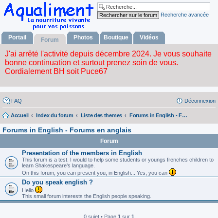
Recherche avancée
Portail
Photos
Boutique
Vidéos
Forum
FAQ
Déconnexion
Accueil
Index du forum
Liste des themes
Forums in English - Forums en anglais
Forums in English - Forums en anglais
Forum
Presentation of the members in English
This forum is a test. I would to help some students or youngs frenches children to
learn Shakespeare's language.
On this forum, you can present you, in English... Yes, you can
Do you speak english ?
Hello
This small forum interests the English people speaking.
0 sujet • Page
1
sur
1