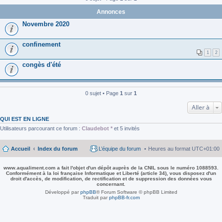
Annonces
Novembre 2020
confinement
1
2
congès d'été
0 sujet • Page
1
sur
1
Aller à
QUI EST EN LIGNE
Utilisateurs parcourant ce forum :
Claudebot *
et 5 invités
Accueil
Index du forum
L’équipe du forum
Heures au format
UTC+01:00
www.aqualiment.com a fait l'objet d'un dépôt auprès de la CNIL sous le numéro 1088593.
Conformément à la loi française Informatique et Liberté (article 34), vous disposez d'un
droit d'accès, de modification, de rectification et de suppression des données vous
concernant.
Développé par
phpBB
® Forum Software © phpBB Limited
Traduit par
phpBB-fr.com