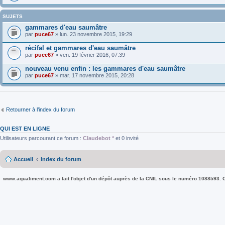
SUJETS
gammares d'eau saumâtre
par
puce67
» lun. 23 novembre 2015, 19:29
récifal et gammares d'eau saumâtre
par
puce67
» ven. 19 février 2016, 07:39
nouveau venu enfin : les gammares d'eau saumâtre
par
puce67
» mar. 17 novembre 2015, 20:28
Retourner à l’index du forum
QUI EST EN LIGNE
Utilisateurs parcourant ce forum :
Claudebot *
et 0 invité
Accueil
Index du forum
www.aqualiment.com a fait l'objet d'un dépôt auprès de la CNIL sous le numéro 1088593. Co