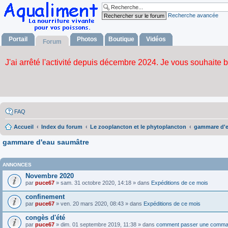
Recherche avancée
Portail
Photos
Boutique
Vidéos
Forum
FAQ
Accueil
Index du forum
Le zooplancton et le phytoplancton
gammare d'e
gammare d'eau saumâtre
ANNONCES
Novembre 2020
par
puce67
» sam. 31 octobre 2020, 14:18 » dans
Expéditions de ce mois
confinement
par
puce67
» ven. 20 mars 2020, 08:43 » dans
Expéditions de ce mois
congès d'été
par
puce67
» dim. 01 septembre 2019, 11:38 » dans
comment passer une comma