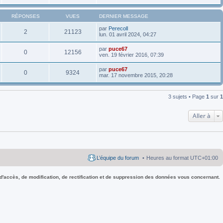
RÉPONSES
VUES
DERNIER MESSAGE
par
Perecoll
2
21123
lun. 01 avril 2024, 04:27
par
puce67
0
12156
ven. 19 février 2016, 07:39
par
puce67
0
9324
mar. 17 novembre 2015, 20:28
3 sujets • Page
1
sur
1
Aller à
L’équipe du forum
Heures au format
UTC+01:00
 d'accès, de modification, de rectification et de suppression des données vous concernant.