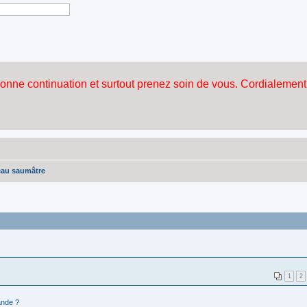
au saumâtre
1
2
nde ?