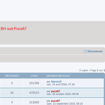
Déconnexion
3 sujets • Page
1
sur
1
RÉPONSES
VUES
DERNIER MESSAGE
par
Marvin15
5
201306
ven. 10 avril 2026, 07:26
par
puce67
16
470515
ven. 30 octobre 2020, 09:48
par
puce67
4
313093
sam. 21 septembre 2019, 08:16