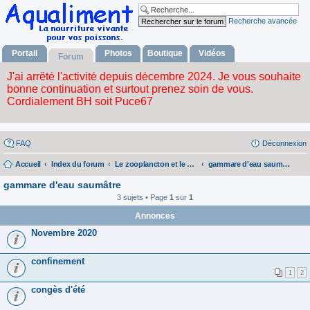
Recherche avancée
Portail
Photos
Boutique
Vidéos
Forum
FAQ
Déconnexion
Accueil
Index du forum
Le zooplancton et le phytoplancton
gammare d'eau saumâtre
gammare d'eau saumâtre
3 sujets • Page
1
sur
1
Annonces
Novembre 2020
confinement
1
2
congès d'été