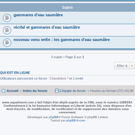
Sujets
gammares d'eau saumâtre
récifal et gammares d'eau saumâtre
nouveau venu enfin : les gammares d'eau saumâtre
3 sujets • Page
1
sur
1
Aller à
QUI EST EN LIGNE
Utilisateurs parcourant ce forum :
Claudebot *
et 1 invité
Accueil
Index du forum
L’équipe du forum
Heures au format
UTC+01:00
www.aqualiment.com a fait l'objet d'un dépôt auprès de la CNIL sous le numéro 1088593.
Conformément à la loi française Informatique et Liberté (article 34), vous disposez d'un
droit d'accès, de modification, de rectification et de suppression des données vous
concernant.
Développé par
phpBB
® Forum Software © phpBB Limited
Traduit par
phpBB-fr.com