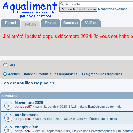
Recherche avancée
Portail
Photos
Boutique
Vidéos
Forum
FAQ
Accueil
Index du forum
Les amphibiens
Les grenouilles tropicales
Les grenouilles tropicales
ANNONCES
Novembre 2020
par
puce67
» sam. 31 octobre 2020, 14:18 » dans
Expéditions de ce mois
confinement
par
puce67
» ven. 20 mars 2020, 08:43 » dans
Expéditions de ce mois
congès d'été
par
puce67
» dim. 01 septembre 2019, 11:38 » dans
comment passer une comma