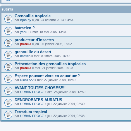
SUJETS
Grenouille tropicale..
par
kijan-ay
» jeu. 24 octobre 2013, 04:54
batracien ?
par
ysou1
» mer. 18 mai 2005, 13:34
producteur d'insectes
par
puce67
» jeu. 05 janvier 2006, 18:02
grenouille du desert
par
bastien
» mer. 09 mars 2005, 16:42
Présentation des grenouilles tropicales
par
puce67
» mer. 21 janvier 2004, 14:28
Espece pouvant vivre en aquarium?
par
Nico1722
» mar. 27 janvier 2004, 16:40
AVANT TOUTES CHOSES!!!!
par
URBAN FROGZ
» dim. 25 janvier 2004, 12:59
DENDROBATES AURATUS
par
URBAN FROGZ
» jeu. 22 janvier 2004, 02:30
Terrarium tropical
par
URBAN FROGZ
» jeu. 22 janvier 2004, 02:38