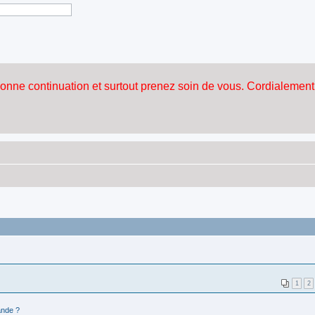
1
2
nde ?