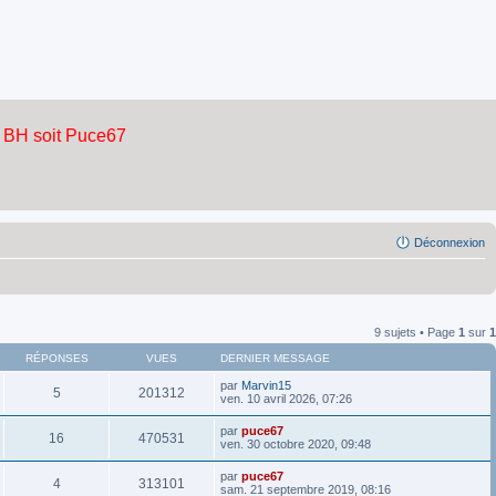
Déconnexion
9 sujets • Page
1
sur
1
RÉPONSES
VUES
DERNIER MESSAGE
par
Marvin15
5
201312
ven. 10 avril 2026, 07:26
par
puce67
16
470531
ven. 30 octobre 2020, 09:48
par
puce67
4
313101
sam. 21 septembre 2019, 08:16