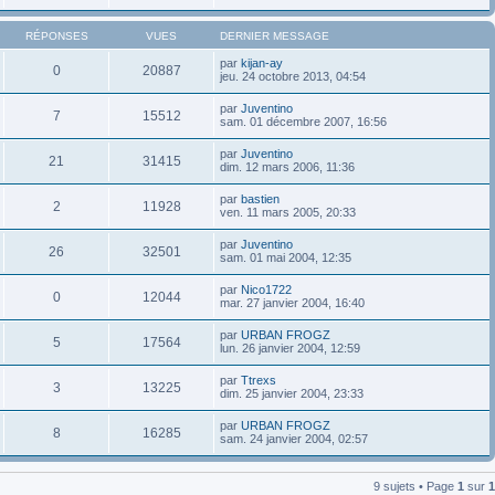
RÉPONSES
VUES
DERNIER MESSAGE
par
kijan-ay
0
20887
jeu. 24 octobre 2013, 04:54
par
Juventino
7
15512
sam. 01 décembre 2007, 16:56
par
Juventino
21
31415
dim. 12 mars 2006, 11:36
par
bastien
2
11928
ven. 11 mars 2005, 20:33
par
Juventino
26
32501
sam. 01 mai 2004, 12:35
par
Nico1722
0
12044
mar. 27 janvier 2004, 16:40
par
URBAN FROGZ
5
17564
lun. 26 janvier 2004, 12:59
par
Ttrexs
3
13225
dim. 25 janvier 2004, 23:33
par
URBAN FROGZ
8
16285
sam. 24 janvier 2004, 02:57
9 sujets • Page
1
sur
1