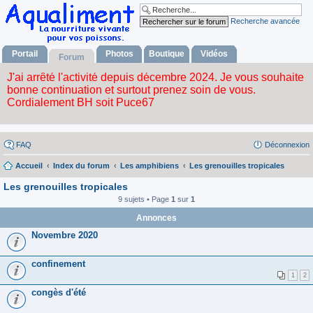
Recherche avancée
Portail
Photos
Boutique
Vidéos
Forum
FAQ
Déconnexion
Accueil
Index du forum
Les amphibiens
Les grenouilles tropicales
Les grenouilles tropicales
9 sujets • Page
1
sur
1
Annonces
Novembre 2020
confinement
1
2
congès d'été