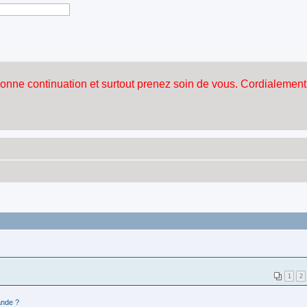
1
2
nde ?