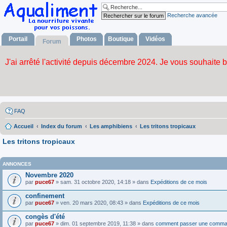
Recherche avancée
Portail
Photos
Boutique
Vidéos
Forum
FAQ
Accueil
Index du forum
Les amphibiens
Les tritons tropicaux
Les tritons tropicaux
ANNONCES
Novembre 2020
par
puce67
» sam. 31 octobre 2020, 14:18 » dans
Expéditions de ce mois
confinement
par
puce67
» ven. 20 mars 2020, 08:43 » dans
Expéditions de ce mois
congès d'été
par
puce67
» dim. 01 septembre 2019, 11:38 » dans
comment passer une comma