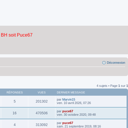
Déconnexion
4 sujets • Page
1
sur
1
RÉPONSES
VUES
DERNIER MESSAGE
par
Marvin15
5
201302
ven. 10 avril 2026, 07:26
par
puce67
16
470506
ven. 30 octobre 2020, 09:48
par
puce67
4
313092
sam. 21 septembre 2019, 08:16