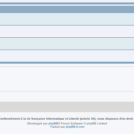
nformément à la loi française Informatique et Liberté (article 34), vous disposez d'un droit
Développé par
phpBB
® Forum Software © phpBB Limited
Traduit par
phpBB-fr.com