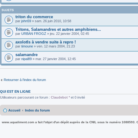
SUJETS
triton du commerce
par
john59
» sam. 26 juin 2010, 10:58
Tritons, Salamandres et autres amphibiens...
par
URBAN FROGZ
» jeu. 22 janvier 2004, 02:45
axolotls à vendre suite à repro !
par
timoune
» ven. 12 mars 2004, 21:23
salamandre
par
nipal89
» mar. 27 janvier 2004, 12:45
Retourner à l’index du forum
QUI EST EN LIGNE
Utilisateurs parcourant ce forum :
Claudebot *
et 0 invité
Accueil
Index du forum
www.aqualiment.com a fait l'objet d'un dépôt auprès de la CNIL sous le numéro 1088593. Co