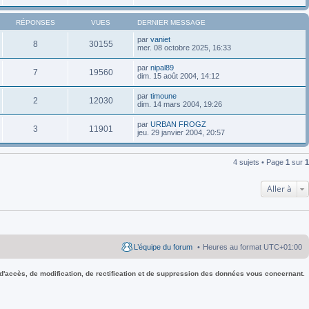
RÉPONSES
VUES
DERNIER MESSAGE
par
vaniet
8
30155
mer. 08 octobre 2025, 16:33
par
nipal89
7
19560
dim. 15 août 2004, 14:12
par
timoune
2
12030
dim. 14 mars 2004, 19:26
par
URBAN FROGZ
3
11901
jeu. 29 janvier 2004, 20:57
4 sujets • Page
1
sur
1
Aller à
L’équipe du forum
Heures au format
UTC+01:00
 d'accès, de modification, de rectification et de suppression des données vous concernant.