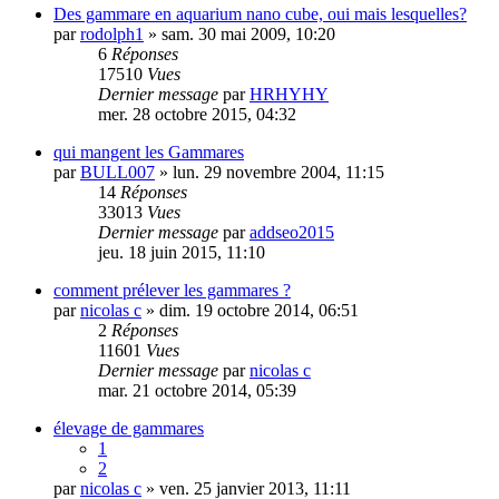
Des gammare en aquarium nano cube, oui mais lesquelles?
par
rodolph1
» sam. 30 mai 2009, 10:20
6
Réponses
17510
Vues
Dernier message
par
HRHYHY
mer. 28 octobre 2015, 04:32
qui mangent les Gammares
par
BULL007
» lun. 29 novembre 2004, 11:15
14
Réponses
33013
Vues
Dernier message
par
addseo2015
jeu. 18 juin 2015, 11:10
comment prélever les gammares ?
par
nicolas c
» dim. 19 octobre 2014, 06:51
2
Réponses
11601
Vues
Dernier message
par
nicolas c
mar. 21 octobre 2014, 05:39
élevage de gammares
1
2
par
nicolas c
» ven. 25 janvier 2013, 11:11