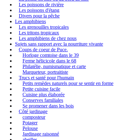
Les poissons de rivière
Les poissons d'étang
Divers pour la pêche
Les amphibiens
Les grenouilles tropicales
Les tritons tropicaux
Les amphibiens de chez nous
Sujets sans rapport avec la nourriture vivante
Coups de coeur de Puce.
Horloge comtoise dans le 39
Ferme hélicicole dans le 68
Philatélie, numismatique et carte
Marqueteur, portraitiste
Trucs et santé pour l'humain
Petits remèdes naturels pour se sentir en forme
Petite cuisine facile
Cuisine plus élaborée
Conserves familiales
Se promener dans les bois
Côté jardinage
composteur
Potager
Pelouse
Jardinage raisonné
abeilles