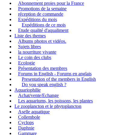
Abonnement proies pour la France
Promotions de la semaine
réception de commande
Expéditions du mois
Expéditions de ce mois
Etude qualité d'aqualiment
Liste des themes
Albums photos et vidéos.
Sujets libres
la nourriture vivante
Le coin des clubs
Ecologie
Présentation des membres
Forums in English - Forums en anglais
Presentation of the members in English
Do you speak english ?
Aquariophilie
Achat/vente/Echange
Les aquariums, les poissons, les plantes
Le zooplancton et le phytoplancton
Aselle aquatique
Collembole
Cyclops
Daphnie
Gammare