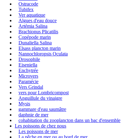
Ostracode
Tubifex
Ver aquatique
Algues d'eau douce
Artémia Salina
Brachionus Plicatilis
Copépode marin
Dunaliella Salina
Elsass plancton marin
Nannochloropsis Oculata
Drosophile
Eiseniella
Enchytrée
Microvers
Paramécie
Vers Grindal
vers pour Lombricompost
Anguillule du vinaigre
Mysis
gammare d'eau saumâtre
daphnie de mer
cohabitation du zooplancton dans un bac d'ensemble
Les poissons de chez nous
Les poissons de mer
La pêche en mer ou au bord de mer