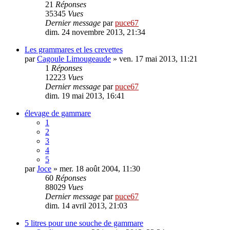
21
Réponses
35345
Vues
Dernier message
par
puce67
dim. 24 novembre 2013, 21:34
Les grammares et les crevettes
par
Cagoule Limougeaude
» ven. 17 mai 2013, 11:21
1
Réponses
12223
Vues
Dernier message
par
puce67
dim. 19 mai 2013, 16:41
élevage de gammare
1
2
3
4
5
par
Joce
» mer. 18 août 2004, 11:30
60
Réponses
88029
Vues
Dernier message
par
puce67
dim. 14 avril 2013, 21:03
5 litres pour une souche de gammare