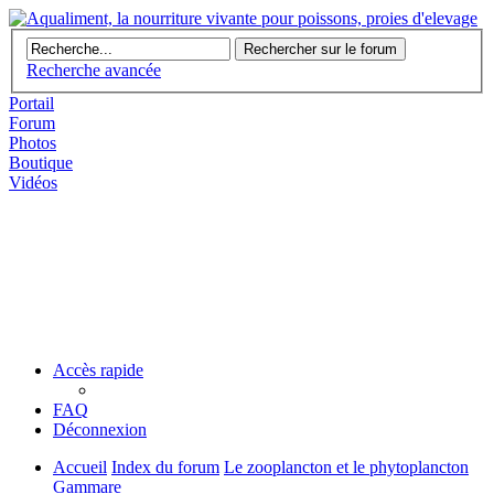
Recherche avancée
Portail
Forum
Photos
Boutique
Vidéos
Accès rapide
FAQ
Déconnexion
Accueil
Index du forum
Le zooplancton et le phytoplancton
Gammare