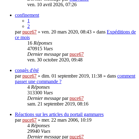
ven. 10 avril 2026, 07:26
confinement
1
2
par
puce67
» ven. 20 mars 2020, 08:43 » dans
Expéditions de
ce mois
16
Réponses
470915
Vues
Dernier message
par
puce67
ven. 30 octobre 2020, 09:48
congès d'été
par
puce67
» dim. 01 septembre 2019, 11:38 » dans
comment
passer une commande ?
4
Réponses
313300
Vues
Dernier message
par
puce67
sam. 21 septembre 2019, 08:16
Réactions sur les articles du portail gammares
par
puce67
» mer. 22 mars 2006, 10:19
4
Réponses
29940
Vues
Dernier message
par
puce67