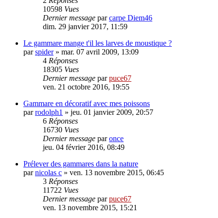
2
Réponses
10598
Vues
Dernier message
par
carpe Diem46
dim. 29 janvier 2017, 11:59
Le gammare mange t'il les larves de moustique ?
par
spider
» mar. 07 avril 2009, 13:09
4
Réponses
18305
Vues
Dernier message
par
puce67
ven. 21 octobre 2016, 19:55
Gammare en décoratif avec mes poissons
par
rodolph1
» jeu. 01 janvier 2009, 20:57
6
Réponses
16730
Vues
Dernier message
par
once
jeu. 04 février 2016, 08:49
Prélever des gammares dans la nature
par
nicolas c
» ven. 13 novembre 2015, 06:45
3
Réponses
11722
Vues
Dernier message
par
puce67
ven. 13 novembre 2015, 15:21