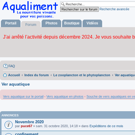
Recherche avancée
Portail
Photos
Boutique
Vidéos
Forum
FAQ
Accueil
Index du forum
Le zooplancton et le phytoplancton
Ver aquatiqu
Ver aquatique
Vers aquatique sur le portail
-
Vers aquatique en photos
-
Souche de vers aquatiques en v
ANNONCES
Novembre 2020
par
puce67
» sam. 31 octobre 2020, 14:18 » dans
Expéditions de ce mois
confinement