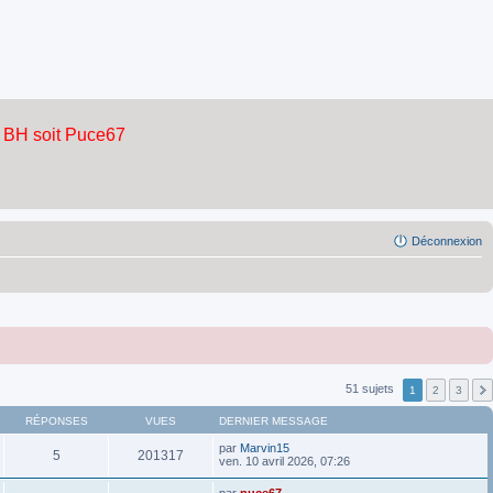
Déconnexion
51 sujets
1
2
3
RÉPONSES
VUES
DERNIER MESSAGE
par
Marvin15
5
201317
ven. 10 avril 2026, 07:26
par
puce67