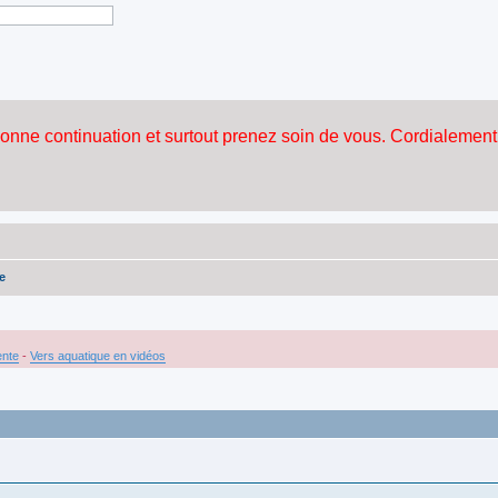
e
ente
-
Vers aquatique en vidéos