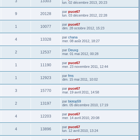
3
13303
lun. 02 décembre 2013, 20:23
par
puce67
9
20128
lun. 03 décembre 2012, 22:28
par
puce67
1
10077
dim. 28 octobre 2012, 15:23
par
chana
4
13328
mer. 08 août 2012, 18:27
par
Deuxg
2
12537
mar. 01 mai 2012, 00:28
par
puce67
1
11190
mer. 23 novembre 2011, 12:44
par
fms
1
12923
dim. 15 mai 2011, 10:02
par
puce67
3
15770
mar. 19 avril 2011, 14:58
par
biotop59
2
13197
dim. 05 décembre 2010, 17:19
par
puce67
4
12203
mer. 14 avril 2010, 20:08
par
puce67
4
13896
lun. 12 avril 2010, 13:24
par
puce67