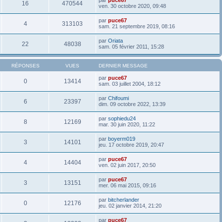
16
470544
ven. 30 octobre 2020, 09:48
par
puce67
4
313103
sam. 21 septembre 2019, 08:16
par
Oriata
22
48038
sam. 05 février 2011, 15:28
RÉPONSES
VUES
DERNIER MESSAGE
par
puce67
0
13414
sam. 03 juillet 2004, 18:12
par
Chifoumi
6
23397
dim. 09 octobre 2022, 13:39
par
sophiedu24
8
12169
mar. 30 juin 2020, 11:22
par
boyerm019
3
14101
jeu. 17 octobre 2019, 20:47
par
puce67
4
14404
ven. 02 juin 2017, 20:50
par
puce67
3
13151
mer. 06 mai 2015, 09:16
par
bitcherlander
0
12176
jeu. 02 janvier 2014, 21:20
par
puce67