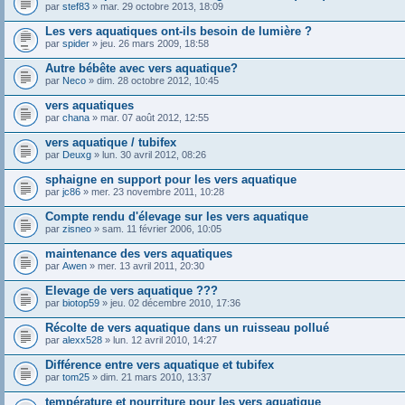
par
stef83
» mar. 29 octobre 2013, 18:09
Les vers aquatiques ont-ils besoin de lumière ?
par
spider
» jeu. 26 mars 2009, 18:58
Autre bébête avec vers aquatique?
par
Neco
» dim. 28 octobre 2012, 10:45
vers aquatiques
par
chana
» mar. 07 août 2012, 12:55
vers aquatique / tubifex
par
Deuxg
» lun. 30 avril 2012, 08:26
sphaigne en support pour les vers aquatique
par
jc86
» mer. 23 novembre 2011, 10:28
Compte rendu d'élevage sur les vers aquatique
par
zisneo
» sam. 11 février 2006, 10:05
maintenance des vers aquatiques
par
Awen
» mer. 13 avril 2011, 20:30
Elevage de vers aquatique ???
par
biotop59
» jeu. 02 décembre 2010, 17:36
Récolte de vers aquatique dans un ruisseau pollué
par
alexx528
» lun. 12 avril 2010, 14:27
Différence entre vers aquatique et tubifex
par
tom25
» dim. 21 mars 2010, 13:37
température et nourriture pour les vers aquatique