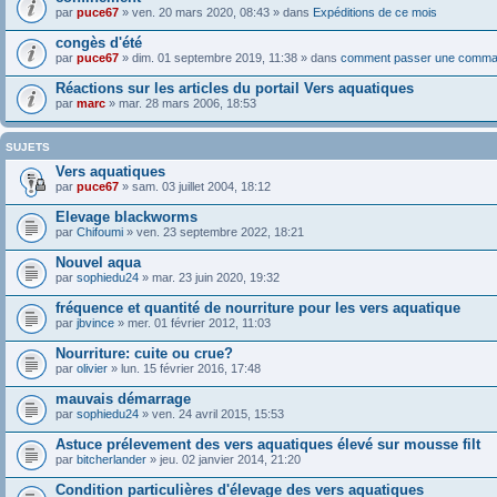
par
puce67
» ven. 20 mars 2020, 08:43 » dans
Expéditions de ce mois
congès d'été
par
puce67
» dim. 01 septembre 2019, 11:38 » dans
comment passer une comma
Réactions sur les articles du portail Vers aquatiques
par
marc
» mar. 28 mars 2006, 18:53
SUJETS
Vers aquatiques
par
puce67
» sam. 03 juillet 2004, 18:12
Elevage blackworms
par
Chifoumi
» ven. 23 septembre 2022, 18:21
Nouvel aqua
par
sophiedu24
» mar. 23 juin 2020, 19:32
fréquence et quantité de nourriture pour les vers aquatique
par
jbvince
» mer. 01 février 2012, 11:03
Nourriture: cuite ou crue?
par
olivier
» lun. 15 février 2016, 17:48
mauvais démarrage
par
sophiedu24
» ven. 24 avril 2015, 15:53
Astuce prélevement des vers aquatiques élevé sur mousse filt
par
bitcherlander
» jeu. 02 janvier 2014, 21:20
Condition particulières d'élevage des vers aquatiques