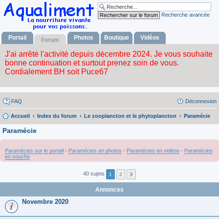
Recherche avancée
Portail
Photos
Boutique
Vidéos
Forum
FAQ
Déconnexion
Accueil
Index du forum
Le zooplancton et le phytoplancton
Paramécie
Paramécie
Paramécies sur le portail
-
Paramécies en photos
-
Paramécies en vidéos
-
Paramécies
en souche
40 sujets
1
2
Annonces
Novembre 2020