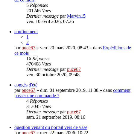
5
Réponses
201246
Vues
Dernier message
par
Marvin15
ven. 10 avril 2026, 07:26
confinement
1
2
par
puce67
» ven. 20 mars 2020, 08:43 » dans
Expéditions de
ce mois
16
Réponses
470408
Vues
Dernier message
par
puce67
ven. 30 octobre 2020, 09:48
congès d'été
par
puce67
» dim. 01 septembre 2019, 11:38 » dans
comment
passer une commande ?
4
Réponses
313045
Vues
Dernier message
par
puce67
sam. 21 septembre 2019, 08:16
question venant du portail vers de vase
par
puce67
» mer. 22 mars 2006, 10:22