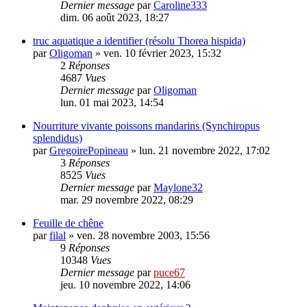
Dernier message
par
Caroline333
dim. 06 août 2023, 18:27
truc aquatique a identifier (résolu Thorea hispida)
par
Oligoman
» ven. 10 février 2023, 15:32
2
Réponses
4687
Vues
Dernier message
par
Oligoman
lun. 01 mai 2023, 14:54
Nourriture vivante poissons mandarins (Synchiropus
splendidus)
par
GregoirePopineau
» lun. 21 novembre 2022, 17:02
3
Réponses
8525
Vues
Dernier message
par
Maylone32
mar. 29 novembre 2022, 08:29
Feuille de chêne
par
filal
» ven. 28 novembre 2003, 15:56
9
Réponses
10348
Vues
Dernier message
par
puce67
jeu. 10 novembre 2022, 14:06