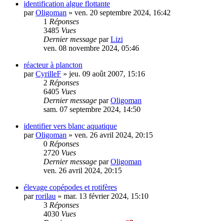
identification algue flottante
par
Oligoman
» ven. 20 septembre 2024, 16:42
1
Réponses
3485
Vues
Dernier message
par
Lizi
ven. 08 novembre 2024, 05:46
réacteur à plancton
par
CyrilleF
» jeu. 09 août 2007, 15:16
2
Réponses
6405
Vues
Dernier message
par
Oligoman
sam. 07 septembre 2024, 14:50
identifier vers blanc aquatique
par
Oligoman
» ven. 26 avril 2024, 20:15
0
Réponses
2720
Vues
Dernier message
par
Oligoman
ven. 26 avril 2024, 20:15
élevage copépodes et rotifères
par
rorilau
» mar. 13 février 2024, 15:10
3
Réponses
4030
Vues