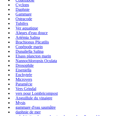
Collembole
Cyclops
Daphnie
Gammare
Ostracode
Tubifex
Ver aquatique
Algues d'eau douce
Artémia Salina
Brachionus Plicatilis
Copépode marin
Dunaliella Salina
Elsass plancton marin
Nannochloropsis Oculata
Drosophile
Eiseniella
Enchytrée
Microvers
Paramécie
Vers Grindal
vers pour Lombricompost
Anguillule du vinaigre
Mysis
gammare d'eau saumâtre
daphnie de mer