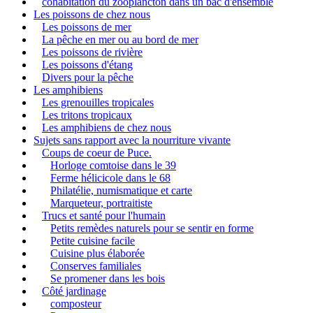
cohabitation du zooplancton dans un bac d'ensemble
Les poissons de chez nous
Les poissons de mer
La pêche en mer ou au bord de mer
Les poissons de rivière
Les poissons d'étang
Divers pour la pêche
Les amphibiens
Les grenouilles tropicales
Les tritons tropicaux
Les amphibiens de chez nous
Sujets sans rapport avec la nourriture vivante
Coups de coeur de Puce.
Horloge comtoise dans le 39
Ferme hélicicole dans le 68
Philatélie, numismatique et carte
Marqueteur, portraitiste
Trucs et santé pour l'humain
Petits remèdes naturels pour se sentir en forme
Petite cuisine facile
Cuisine plus élaborée
Conserves familiales
Se promener dans les bois
Côté jardinage
composteur