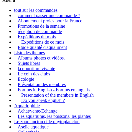
Aller à
tout sur les commandes
comment passer une commande ?
Abonnement proies pour la France
Promotions de la semaine
réception de commande
Expéditions du mois
Expéditions de ce mois
Etude qualité d'aqualiment
Liste des themes
Albums photos et vidéos.
Sujets libres
la nourriture vivante
Le coin des clubs
Ecologie
Présentation des membres
Forums in English - Forums en anglais
Presentation of the members in English
Do you speak english ?
Aquariophilie
Achat/vente/Echange
Les aquariums, les poissons, les plantes
Le zooplancton et le phytoplancton
Aselle aquatique