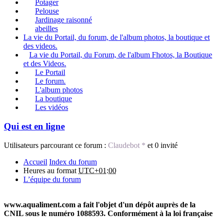
Potager
Pelouse
Jardinage raisonné
abeilles
La vie du Portail, du forum, de l'album photos, la boutique et
des videos.
La vie du Portail, du Forum, de l'album Fhotos, la Boutique
et des Videos.
Le Portail
Le forum.
L'album photos
La boutique
Les vidéos
Qui est en ligne
Utilisateurs parcourant ce forum :
Claudebot *
et 0 invité
Accueil
Index du forum
Heures au format
UTC+01:00
L’équipe du forum
www.aqualiment.com a fait l'objet d'un dépôt auprès de la
CNIL sous le numéro 1088593. Conformément à la loi française