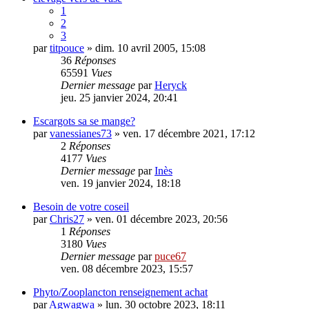
1
2
3
par
titpouce
» dim. 10 avril 2005, 15:08
36
Réponses
65591
Vues
Dernier message
par
Heryck
jeu. 25 janvier 2024, 20:41
Escargots sa se mange?
par
vanessianes73
» ven. 17 décembre 2021, 17:12
2
Réponses
4177
Vues
Dernier message
par
Inès
ven. 19 janvier 2024, 18:18
Besoin de votre coseil
par
Chris27
» ven. 01 décembre 2023, 20:56
1
Réponses
3180
Vues
Dernier message
par
puce67
ven. 08 décembre 2023, 15:57
Phyto/Zooplancton renseignement achat
par
Agwagwa
» lun. 30 octobre 2023, 18:11