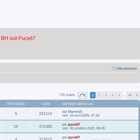
Déconnexion
715 sujets
1
2
3
4
5
…
36
RÉPONSES
VUES
DERNIER MESSAGE
par
Marvin15
5
201224
ven. 10 avril 2026, 07:26
par
puce67
16
470360
ven. 30 octobre 2020, 09:48
par
puce67
4
313015