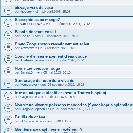
élevage vers de vase
par
titpouce
» dim. 10 avril 2005, 15:08
Escargots sa se mange?
par
vanessianes73
» ven. 17 décembre 2021, 17:12
Besoin de votre coseil
par
Chris27
» ven. 01 décembre 2023, 20:56
Phyto/Zooplancton renseignement achat
par
Agwagwa
» lun. 30 octobre 2023, 18:11
Souche d'ensemencement d'eau douce
par
ThePenspinneur
» sam. 30 juillet 2016, 22:21
Nourritue poisson rouge
par
Sarah16
» ven. 05 mai 2023, 10:18
Surdosage de nourriture vivante
par
Manuereva
» ven. 05 novembre 2021, 19:28
truc aquatique a identifier (résolu Thorea hispida)
par
Oligoman
» ven. 10 février 2023, 15:32
Nourriture vivante poissons mandarins (Synchiropus splendidu
par
GregoirePopineau
» lun. 21 novembre 2022, 17:02
Feuille de chêne
par
filal
» ven. 28 novembre 2003, 15:56
Maintenance daphnies en extérieur ?