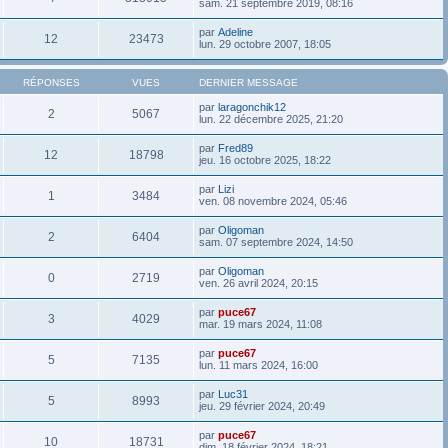
sam. 21 septembre 2019, 08:16
par
Adeline
12
23473
lun. 29 octobre 2007, 18:05
RÉPONSES
VUES
DERNIER MESSAGE
par
laragonchik12
2
5067
lun. 22 décembre 2025, 21:20
par
Fred89
12
18798
jeu. 16 octobre 2025, 18:22
par
Lizi
1
3484
ven. 08 novembre 2024, 05:46
par
Oligoman
2
6404
sam. 07 septembre 2024, 14:50
par
Oligoman
0
2719
ven. 26 avril 2024, 20:15
par
puce67
3
4029
mar. 19 mars 2024, 11:08
par
puce67
5
7135
lun. 11 mars 2024, 16:00
par
Luc31
5
8993
jeu. 29 février 2024, 20:49
par
puce67
10
18731
dim. 18 février 2024, 18:21