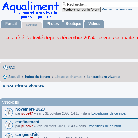
Recherche avancée
Portail
Photos
Boutique
Vidéos
Forum
FAQ
Accueil
Index du forum
Liste des themes
la nourriture vivante
la nourriture vivante
ANNONCES
Novembre 2020
par
puce67
» sam. 31 octobre 2020, 14:18 » dans
Expéditions de ce mois
confinement
par
puce67
» ven. 20 mars 2020, 08:43 » dans
Expéditions de ce mois
congès d'été