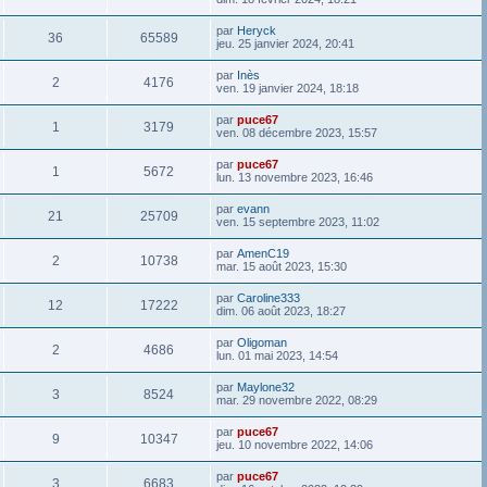
par
Heryck
36
65589
jeu. 25 janvier 2024, 20:41
par
Inès
2
4176
ven. 19 janvier 2024, 18:18
par
puce67
1
3179
ven. 08 décembre 2023, 15:57
par
puce67
1
5672
lun. 13 novembre 2023, 16:46
par
evann
21
25709
ven. 15 septembre 2023, 11:02
par
AmenC19
2
10738
mar. 15 août 2023, 15:30
par
Caroline333
12
17222
dim. 06 août 2023, 18:27
par
Oligoman
2
4686
lun. 01 mai 2023, 14:54
par
Maylone32
3
8524
mar. 29 novembre 2022, 08:29
par
puce67
9
10347
jeu. 10 novembre 2022, 14:06
par
puce67
3
6683