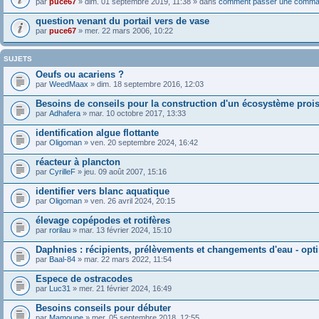
par
puce67
» dim. 01 septembre 2019, 11:38 » dans
comment passer une comma
question venant du portail vers de vase
par
puce67
» mer. 22 mars 2006, 10:22
SUJETS
Oeufs ou acariens ?
par
WeedMaax
» dim. 18 septembre 2016, 12:03
Besoins de conseils pour la construction d'un écosystème proi
par
Adhafera
» mar. 10 octobre 2017, 13:33
identification algue flottante
par
Oligoman
» ven. 20 septembre 2024, 16:42
réacteur à plancton
par
CyrilleF
» jeu. 09 août 2007, 15:16
identifier vers blanc aquatique
par
Oligoman
» ven. 26 avril 2024, 20:15
élevage copépodes et rotifères
par
rorilau
» mar. 13 février 2024, 15:10
Daphnies : récipients, prélèvements et changements d'eau - opt
par
Baal-84
» mar. 22 mars 2022, 11:54
Espece de ostracodes
par
Luc31
» mer. 21 février 2024, 16:49
Besoins conseils pour débuter
par
Mamoune
» mer. 05 septembre 2018, 12:55