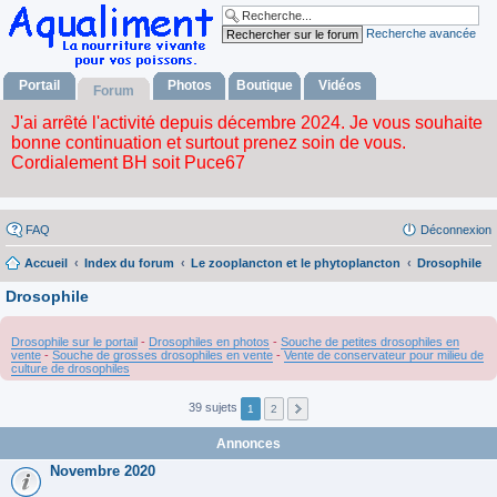
Recherche avancée
Portail
Photos
Boutique
Vidéos
Forum
FAQ
Déconnexion
Accueil
Index du forum
Le zooplancton et le phytoplancton
Drosophile
Drosophile
Drosophile sur le portail
-
Drosophiles en photos
-
Souche de petites drosophiles en
vente
-
Souche de grosses drosophiles en vente
-
Vente de conservateur pour milieu de
culture de drosophiles
39 sujets
1
2
Annonces
Novembre 2020