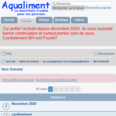
Recherche avancée
Portail
Photos
Boutique
Vidéos
Forum
FAQ
Déconnexion
Accueil
Index du forum
Le zooplancton et le phytoplancton
Vers Grindal
Vers Grindal
Vers grindal sur le portail
-
Souche de vers grindal à vendre
88 sujets
1
2
3
4
5
Annonces
Novembre 2020
confinement