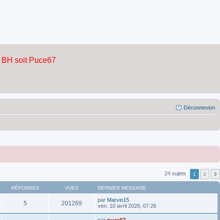
Déconnexion
24 sujets
1
2
RÉPONSES
VUES
DERNIER MESSAGE
par
Marvin15
5
201269
ven. 10 avril 2026, 07:26
par
puce67