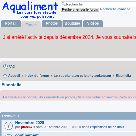
Recherche avancée
Portail
Photos
Boutique
Vidéos
Forum
FAQ
Accueil
Index du forum
Le zooplancton et le phytoplancton
Eiseniella
Eiseniella
Eiseniella sur le portail
-
Vers eiseniella en photos
-
Vers eiseniellas en souche
-
Vers pour
ANNONCES
Novembre 2020
par
puce67
» sam. 31 octobre 2020, 14:18 » dans
Expéditions de ce mois
confinement