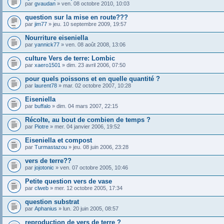
par
gvaudan
» ven. 08 octobre 2010, 10:03
question sur la mise en route???
par
jim77
» jeu. 10 septembre 2009, 19:57
Nourriture eiseniella
par
yannick77
» ven. 08 août 2008, 13:06
culture Vers de terre: Lombic
par
xaero1501
» dim. 23 avril 2006, 07:50
pour quels poissons et en quelle quantité ?
par
laurent78
» mar. 02 octobre 2007, 10:28
Eiseniella
par
buffalo
» dim. 04 mars 2007, 22:15
Récolte, au bout de combien de temps ?
par
Piotre
» mer. 04 janvier 2006, 19:52
Eiseniella et compost
par
Turmastazou
» jeu. 08 juin 2006, 23:28
vers de terre??
par
jojotonic
» ven. 07 octobre 2005, 10:46
Petite question vers de vase
par
clweb
» mer. 12 octobre 2005, 17:34
question substrat
par
Aphanius
» lun. 20 juin 2005, 08:57
reproduction de vers de terre ?