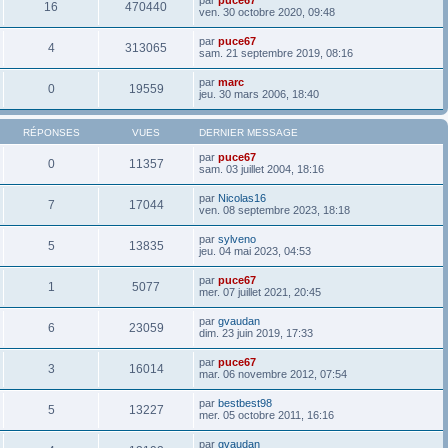
16
470440
ven. 30 octobre 2020, 09:48
par
puce67
4
313065
sam. 21 septembre 2019, 08:16
par
marc
0
19559
jeu. 30 mars 2006, 18:40
RÉPONSES
VUES
DERNIER MESSAGE
par
puce67
0
11357
sam. 03 juillet 2004, 18:16
par
Nicolas16
7
17044
ven. 08 septembre 2023, 18:18
par
sylveno
5
13835
jeu. 04 mai 2023, 04:53
par
puce67
1
5077
mer. 07 juillet 2021, 20:45
par
gvaudan
6
23059
dim. 23 juin 2019, 17:33
par
puce67
3
16014
mar. 06 novembre 2012, 07:54
par
bestbest98
5
13227
mer. 05 octobre 2011, 16:16
par
gvaudan