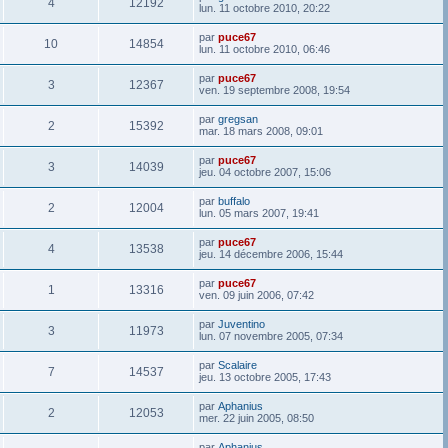
4
12192
lun. 11 octobre 2010, 20:22
par
puce67
10
14854
lun. 11 octobre 2010, 06:46
par
puce67
3
12367
ven. 19 septembre 2008, 19:54
par
gregsan
2
15392
mar. 18 mars 2008, 09:01
par
puce67
3
14039
jeu. 04 octobre 2007, 15:06
par
buffalo
2
12004
lun. 05 mars 2007, 19:41
par
puce67
4
13538
jeu. 14 décembre 2006, 15:44
par
puce67
1
13316
ven. 09 juin 2006, 07:42
par
Juventino
3
11973
lun. 07 novembre 2005, 07:34
par
Scalaire
7
14537
jeu. 13 octobre 2005, 17:43
par
Aphanius
2
12053
mer. 22 juin 2005, 08:50
par
Aphanius