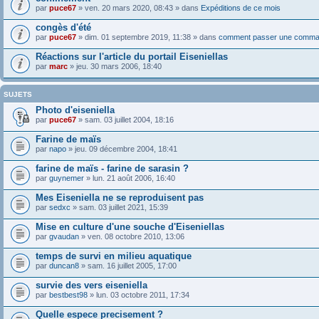
par
puce67
» ven. 20 mars 2020, 08:43 » dans
Expéditions de ce mois
congès d'été
par
puce67
» dim. 01 septembre 2019, 11:38 » dans
comment passer une comma
Réactions sur l'article du portail Eiseniellas
par
marc
» jeu. 30 mars 2006, 18:40
SUJETS
Photo d'eiseniella
par
puce67
» sam. 03 juillet 2004, 18:16
Farine de maïs
par
napo
» jeu. 09 décembre 2004, 18:41
farine de maïs - farine de sarasin ?
par
guynemer
» lun. 21 août 2006, 16:40
Mes Eiseniella ne se reproduisent pas
par
sedxc
» sam. 03 juillet 2021, 15:39
Mise en culture d'une souche d'Eiseniellas
par
gvaudan
» ven. 08 octobre 2010, 13:06
temps de survi en milieu aquatique
par
duncan8
» sam. 16 juillet 2005, 17:00
survie des vers eiseniella
par
bestbest98
» lun. 03 octobre 2011, 17:34
Quelle espece precisement ?