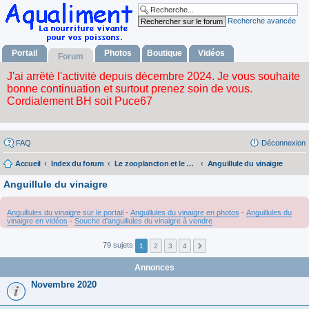
Recherche avancée
Portail
Photos
Boutique
Vidéos
Forum
FAQ
Déconnexion
Accueil
Index du forum
Le zooplancton et le phytoplancton
Anguillule du vinaigre
Anguillule du vinaigre
Anguillules du vinaigre sur le portail
-
Anguillules du vinaigre en photos
-
Anguillules du
vinaigre en vidéos
-
Souche d'anguillules du vinaigre à vendre
79 sujets
1
2
3
4
Annonces
Novembre 2020