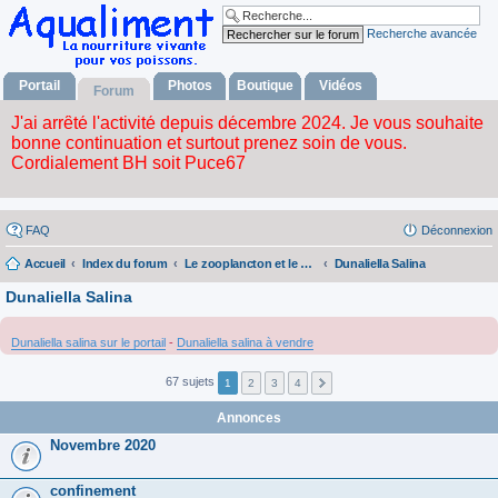
Recherche avancée
Portail
Photos
Boutique
Vidéos
Forum
FAQ
Déconnexion
Accueil
Index du forum
Le zooplancton et le phytoplancton
Dunaliella Salina
Dunaliella Salina
Dunaliella salina sur le portail
-
Dunaliella salina à vendre
67 sujets
1
2
3
4
Annonces
Novembre 2020
confinement