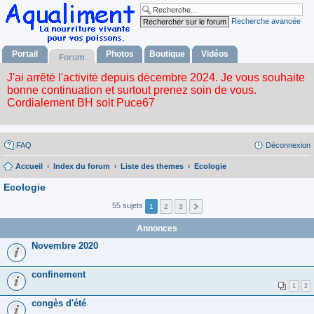
Recherche avancée
Portail
Photos
Boutique
Vidéos
Forum
FAQ
Déconnexion
Accueil
Index du forum
Liste des themes
Ecologie
Ecologie
55 sujets
1
2
3
Annonces
Novembre 2020
confinement
1
2
congès d'été