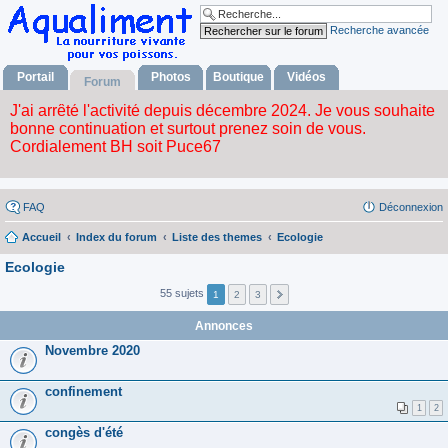
Recherche avancée
Portail
Photos
Boutique
Vidéos
Forum
FAQ
Déconnexion
Accueil
Index du forum
Liste des themes
Ecologie
Ecologie
55 sujets
1
2
3
Annonces
Novembre 2020
confinement
1
2
congès d'été