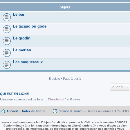
Sujets
Le bar
Le tacaud ou gode
Le grodin
Le merlan
Les maquereaux
5 sujets • Page
1
sur
1
Aller à
QUI EST EN LIGNE
Utilisateurs parcourant ce forum :
Claudebot *
et 0 invité
Accueil
Index du forum
L’équipe du forum
Heures au format
UTC+01:00
www.aqualiment.com a fait l'objet d'un dépôt auprès de la CNIL sous le numéro 1088593.
Conformément à la loi française Informatique et Liberté (article 34), vous disposez d'un
droit d'accès, de modification, de rectification et de suppression des données vous