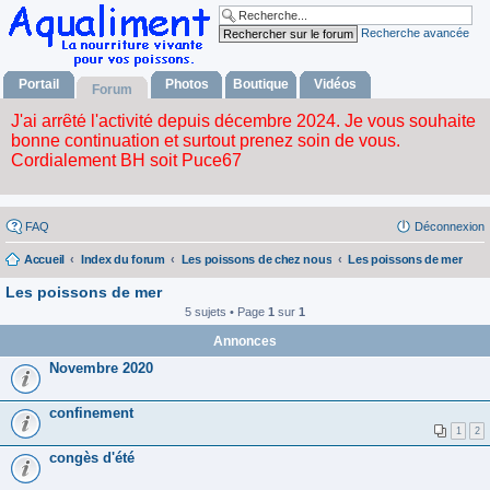
Recherche avancée
Portail
Photos
Boutique
Vidéos
Forum
FAQ
Déconnexion
Accueil
Index du forum
Les poissons de chez nous
Les poissons de mer
Les poissons de mer
5 sujets • Page
1
sur
1
Annonces
Novembre 2020
confinement
1
2
congès d'été