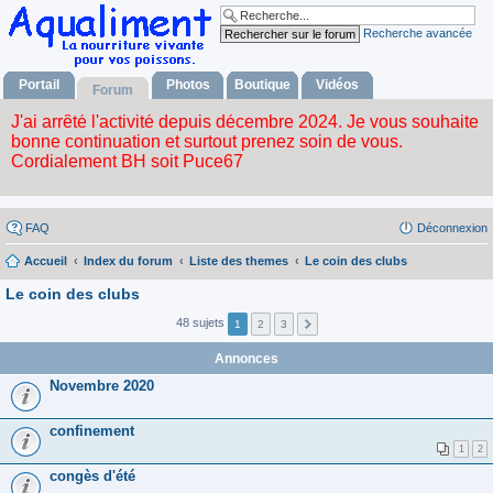
Recherche avancée
Portail
Photos
Boutique
Vidéos
Forum
FAQ
Déconnexion
Accueil
Index du forum
Liste des themes
Le coin des clubs
Le coin des clubs
48 sujets
1
2
3
Annonces
Novembre 2020
confinement
1
2
congès d'été