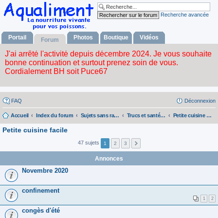
Recherche avancée
Portail
Photos
Boutique
Vidéos
Forum
FAQ
Déconnexion
Accueil
Index du forum
Sujets sans rapport avec la nourriture vivante
Trucs et santé pour l'humain
Petite cuisine facile
Petite cuisine facile
47 sujets
1
2
3
Annonces
Novembre 2020
confinement
1
2
congès d'été