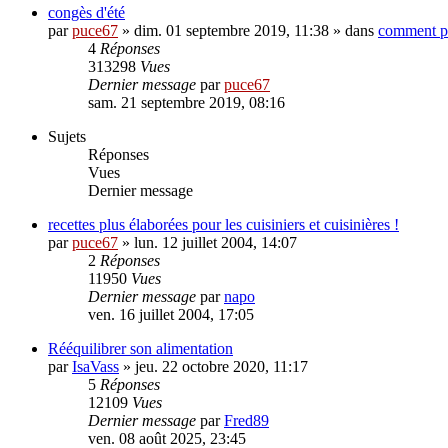
congès d'été
par
puce67
» dim. 01 septembre 2019, 11:38 » dans
comment p
4
Réponses
313298
Vues
Dernier message
par
puce67
sam. 21 septembre 2019, 08:16
Sujets
Réponses
Vues
Dernier message
recettes plus élaborées pour les cuisiniers et cuisinières !
par
puce67
» lun. 12 juillet 2004, 14:07
2
Réponses
11950
Vues
Dernier message
par
napo
ven. 16 juillet 2004, 17:05
Rééquilibrer son alimentation
par
IsaVass
» jeu. 22 octobre 2020, 11:17
5
Réponses
12109
Vues
Dernier message
par
Fred89
ven. 08 août 2025, 23:45