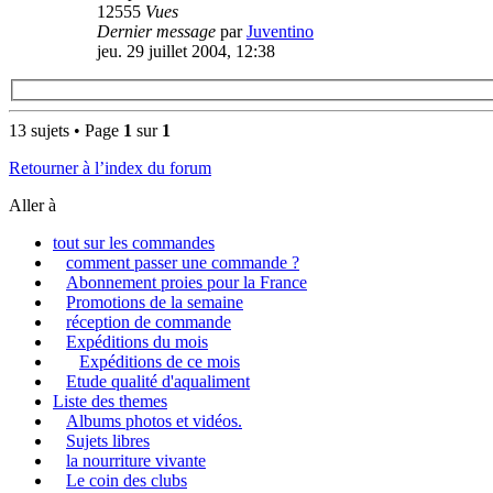
12555
Vues
Dernier message
par
Juventino
jeu. 29 juillet 2004, 12:38
13 sujets • Page
1
sur
1
Retourner à l’index du forum
Aller à
tout sur les commandes
comment passer une commande ?
Abonnement proies pour la France
Promotions de la semaine
réception de commande
Expéditions du mois
Expéditions de ce mois
Etude qualité d'aqualiment
Liste des themes
Albums photos et vidéos.
Sujets libres
la nourriture vivante
Le coin des clubs