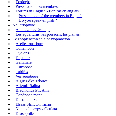
Ecologie
Présentation des membres
Forums in English - Forums en anglais
Presentation of the members in English
Do you speak english ?
Aquariophilie
Achat/vente/Echange
Les aquariums, les poissons, les plantes
Le zooplancton et le phytoplancton
Aselle aquatique
Collembole
Cyclops
Daphnie
Gammare
Ostracode
Tubifex
Ver aquatique
Algues d'eau douce
Artémia Salina
Brachionus Plicatilis
Copépode marin
Dunaliella Salina
Elsass plancton marin
Nannochloropsis Oculata
Drosophile