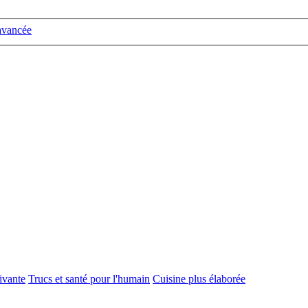
avancée
vivante
Trucs et santé pour l'humain
Cuisine plus élaborée