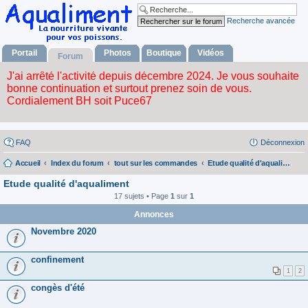
Recherche avancée
Portail
Photos
Boutique
Vidéos
Forum
FAQ
Déconnexion
Accueil
Index du forum
tout sur les commandes
Etude qualité d'aqualiment
Etude qualité d'aqualiment
17 sujets • Page
1
sur
1
Annonces
Novembre 2020
confinement
1
2
congès d'été