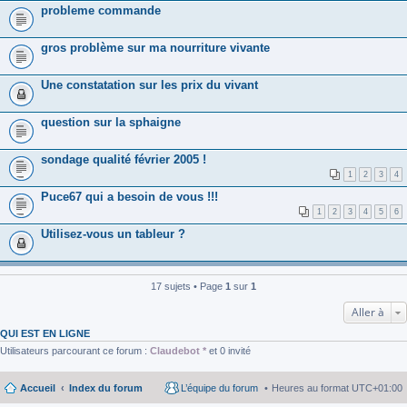
probleme commande
gros problème sur ma nourriture vivante
Une constatation sur les prix du vivant
question sur la sphaigne
sondage qualité février 2005 !
1
2
3
4
Puce67 qui a besoin de vous !!!
1
2
3
4
5
6
Utilisez-vous un tableur ?
17 sujets • Page
1
sur
1
Aller à
QUI EST EN LIGNE
Utilisateurs parcourant ce forum :
Claudebot *
et 0 invité
Accueil
Index du forum
L’équipe du forum
Heures au format
UTC+01:00