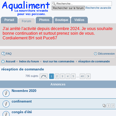
Recherche avancée
Portail
Photos
Boutique
Vidéos
Forum
FAQ
Déconnexion
Accueil
Index du forum
tout sur les commandes
réception de commande
réception de commande
795 sujets
1
2
3
4
5
…
40
Annonces
Novembre 2020
confinement
1
2
congès d'été