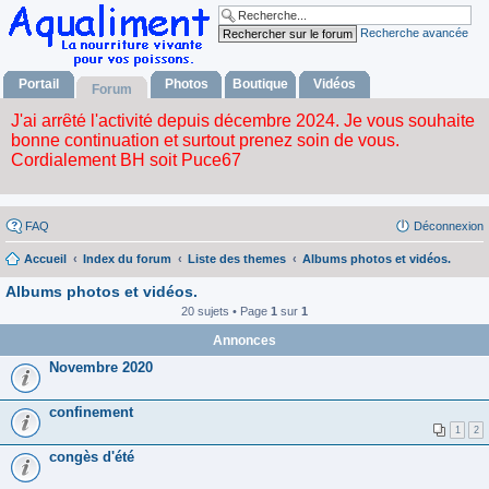
Recherche avancée
Portail
Photos
Boutique
Vidéos
Forum
FAQ
Déconnexion
Accueil
Index du forum
Liste des themes
Albums photos et vidéos.
Albums photos et vidéos.
20 sujets • Page
1
sur
1
Annonces
Novembre 2020
confinement
1
2
congès d'été