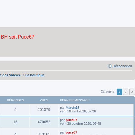
Déconnexion
et des Videos.
La boutique
22 sujets
1
2
RÉPONSES
VUES
DERNIER MESSAGE
par
Marvin15
5
201379
ven. 10 avril 2026, 07:26
par
puce67
16
470653
ven. 30 octobre 2020, 09:48
par
puce67
4
313165