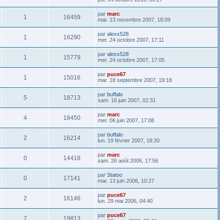
par
marc
1
16459
mar. 13 novembre 2007, 18:09
par
alexx528
1
16290
mer. 24 octobre 2007, 17:11
par
alexx528
1
15779
mer. 24 octobre 2007, 17:05
par
puce67
1
15016
mar. 18 septembre 2007, 19:18
par
buffalo
5
18713
sam. 16 juin 2007, 02:31
par
marc
4
18450
mer. 06 juin 2007, 17:08
par
buffalo
2
16214
lun. 19 février 2007, 18:30
par
marc
0
14418
sam. 26 août 2006, 17:56
par
Statoo
0
17141
mar. 13 juin 2006, 10:27
par
puce67
2
16146
lun. 29 mai 2006, 04:40
par
puce67
7
19813