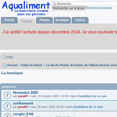
Recherche avancée
Portail
Photos
Boutique
Vidéos
Forum
FAQ
Accueil
Index du forum
La vie du Portail, du forum, de l'album photos, la b
La boutique
ANNONCES
Novembre 2020
par
puce67
» sam. 31 octobre 2020, 14:18 » dans
Expéditions de ce mois
confinement
par
puce67
» ven. 20 mars 2020, 08:43 » dans
Expéditions de ce mois
congès d'été