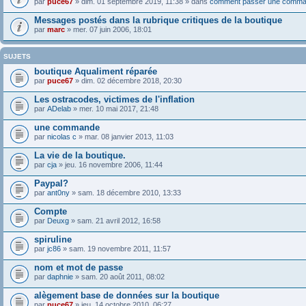
par
puce67
» dim. 01 septembre 2019, 11:38 » dans
comment passer une comma
Messages postés dans la rubrique critiques de la boutique
par
marc
» mer. 07 juin 2006, 18:01
SUJETS
boutique Aqualiment réparée
par
puce67
» dim. 02 décembre 2018, 20:30
Les ostracodes, victimes de l'inflation
par
ADelab
» mer. 10 mai 2017, 21:48
une commande
par
nicolas c
» mar. 08 janvier 2013, 11:03
La vie de la boutique.
par
cja
» jeu. 16 novembre 2006, 11:44
Paypal?
par
ant0ny
» sam. 18 décembre 2010, 13:33
Compte
par
Deuxg
» sam. 21 avril 2012, 16:58
spiruline
par
jc86
» sam. 19 novembre 2011, 11:57
nom et mot de passe
par
daphnie
» sam. 20 août 2011, 08:02
alègement base de données sur la boutique
par
puce67
» jeu. 14 octobre 2010, 06:27