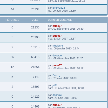
sam. 21 septembre 2019, 08:16
par
jerem1973
44
74738
jeu. 09 avril 2015, 16:39
RÉPONSES
VUES
DERNIER MESSAGE
par
puce67
0
21235
dim. 02 décembre 2018, 20:30
par
puce67
5
23295
mar. 13 juin 2017, 18:37
par
nicolas c
2
16915
mar. 08 janvier 2013, 22:44
par
docwoo
36
66416
dim. 09 décembre 2012, 11:26
par
puce67
12
21854
dim. 09 décembre 2012, 10:12
par
Deuxg
5
17443
dim. 29 avril 2012, 10:08
par
jc86
2
15593
sam. 19 novembre 2011, 12:34
par
daphnie
0
14129
sam. 20 août 2011, 08:02
par
puce67
0
14469
jeu. 14 octobre 2010, 06:27