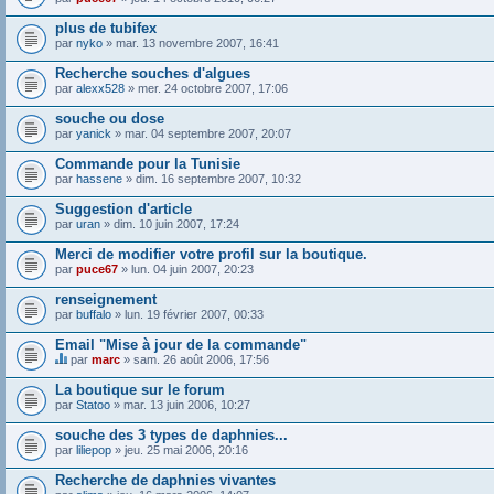
plus de tubifex
par
nyko
» mar. 13 novembre 2007, 16:41
Recherche souches d'algues
par
alexx528
» mer. 24 octobre 2007, 17:06
souche ou dose
par
yanick
» mar. 04 septembre 2007, 20:07
Commande pour la Tunisie
par
hassene
» dim. 16 septembre 2007, 10:32
Suggestion d'article
par
uran
» dim. 10 juin 2007, 17:24
Merci de modifier votre profil sur la boutique.
par
puce67
» lun. 04 juin 2007, 20:23
renseignement
par
buffalo
» lun. 19 février 2007, 00:33
Email "Mise à jour de la commande"
par
marc
» sam. 26 août 2006, 17:56
C
e
La boutique sur le forum
s
par
Statoo
» mar. 13 juin 2006, 10:27
u
j
souche des 3 types de daphnies...
e
par
t
liliepop
» jeu. 25 mai 2006, 20:16
a
u
Recherche de daphnies vivantes
n