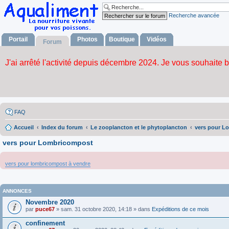
Recherche avancée
Portail
Photos
Boutique
Vidéos
Forum
FAQ
Accueil
Index du forum
Le zooplancton et le phytoplancton
vers pour L
vers pour Lombricompost
vers pour lombricompost à vendre
ANNONCES
Novembre 2020
par
puce67
» sam. 31 octobre 2020, 14:18 » dans
Expéditions de ce mois
confinement