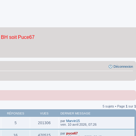
Déconnexion
5 sujets • Page
1
sur
1
RÉPONSES
VUES
DERNIER MESSAGE
par
Marvin15
5
201306
ven. 10 avril 2026, 07:26
par
puce67
16
470515