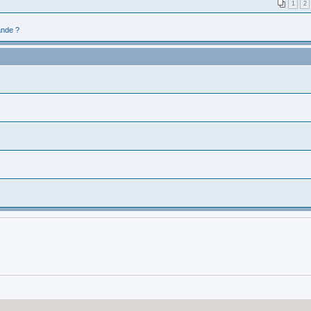
1
2
nde ?