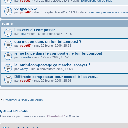
par
puce67
» ven. 20 mars 2020, 08:43 » dans
Expéditions de ce mois
congès d'été
par
puce67
» dim. 01 septembre 2019, 11:38 » dans
comment passer une comma
SUJETS
Les vers du composter
par
giovi
» mer. 16 novembre 2016, 18:15
que met-on dans un lombricompost ?
par
puce67
» mer. 20 février 2008, 19:19
je me lance dans le compost et le lombricompost
par
amazilia
» mar. 17 août 2010, 16:57
le lombricompostage ça marche, essayez !
par
Cathy
» lun. 09 novembre 2009, 17:58
Différents composteur pour accueillir les vers...
par
puce67
» mer. 20 février 2008, 18:16
Retourner à l’index du forum
QUI EST EN LIGNE
Utilisateurs parcourant ce forum :
Claudebot *
et 0 invité