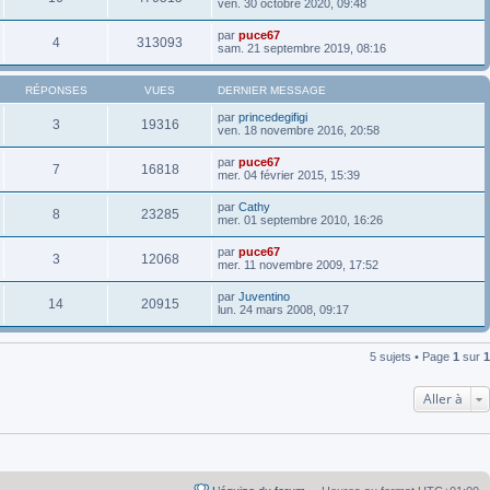
ven. 30 octobre 2020, 09:48
par
puce67
4
313093
sam. 21 septembre 2019, 08:16
RÉPONSES
VUES
DERNIER MESSAGE
par
princedegifigi
3
19316
ven. 18 novembre 2016, 20:58
par
puce67
7
16818
mer. 04 février 2015, 15:39
par
Cathy
8
23285
mer. 01 septembre 2010, 16:26
par
puce67
3
12068
mer. 11 novembre 2009, 17:52
par
Juventino
14
20915
lun. 24 mars 2008, 09:17
5 sujets • Page
1
sur
1
Aller à