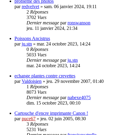
problème des photos
par
redvelvet
» sam. 06 janvier 2024, 19:11
2
Réponses
3702
Vues
Dernier message
par
ronswanson
jeu. 11 janvier 2024, 21:34
Poissons Ancistrus
par
ju.stn
» mar. 24 octobre 2023, 14:24
0
Réponses
5033
Vues
Dernier message
par
ju.stn
mar. 24 octobre 2023, 14:24
echange plantes contre crevettes
par
Valdoisien
» jeu. 29 novembre 2007, 01:40
1
Réponses
8073
Vues
Dernier message
par
nabexe4075
dim. 15 octobre 2023, 00:10
Cartouche d'encre imprimante Canon !
par
puce67
» jeu. 02 juin 2005, 08:30
3
Réponses
5231
Vues
Dernier message
par
francisquatrelle