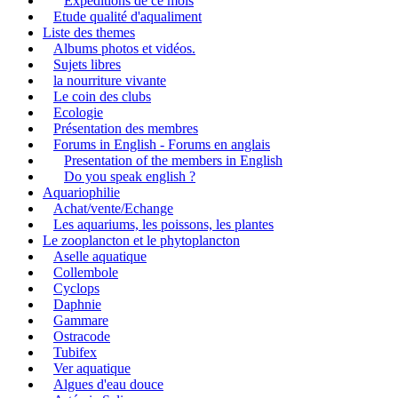
Expéditions de ce mois
Etude qualité d'aqualiment
Liste des themes
Albums photos et vidéos.
Sujets libres
la nourriture vivante
Le coin des clubs
Ecologie
Présentation des membres
Forums in English - Forums en anglais
Presentation of the members in English
Do you speak english ?
Aquariophilie
Achat/vente/Echange
Les aquariums, les poissons, les plantes
Le zooplancton et le phytoplancton
Aselle aquatique
Collembole
Cyclops
Daphnie
Gammare
Ostracode
Tubifex
Ver aquatique
Algues d'eau douce