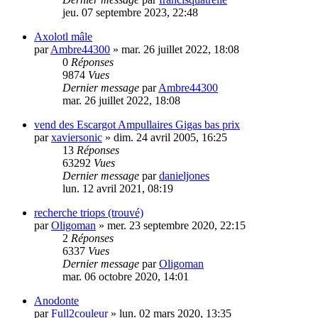
jeu. 07 septembre 2023, 22:48
Axolotl mâle
par
Ambre44300
» mar. 26 juillet 2022, 18:08
0
Réponses
9874
Vues
Dernier message
par
Ambre44300
mar. 26 juillet 2022, 18:08
vend des Escargot Ampullaires Gigas bas prix
par
xaviersonic
» dim. 24 avril 2005, 16:25
13
Réponses
63292
Vues
Dernier message
par
danieljones
lun. 12 avril 2021, 08:19
recherche triops (trouvé)
par
Oligoman
» mer. 23 septembre 2020, 22:15
2
Réponses
6337
Vues
Dernier message
par
Oligoman
mar. 06 octobre 2020, 14:01
Anodonte
par
Full2couleur
» lun. 02 mars 2020, 13:35