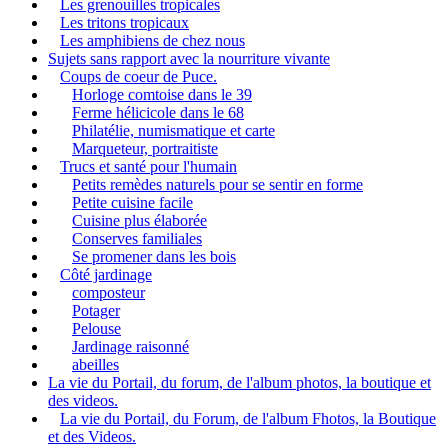
Les grenouilles tropicales
Les tritons tropicaux
Les amphibiens de chez nous
Sujets sans rapport avec la nourriture vivante
Coups de coeur de Puce.
Horloge comtoise dans le 39
Ferme hélicicole dans le 68
Philatélie, numismatique et carte
Marqueteur, portraitiste
Trucs et santé pour l'humain
Petits remèdes naturels pour se sentir en forme
Petite cuisine facile
Cuisine plus élaborée
Conserves familiales
Se promener dans les bois
Côté jardinage
composteur
Potager
Pelouse
Jardinage raisonné
abeilles
La vie du Portail, du forum, de l'album photos, la boutique et
des videos.
La vie du Portail, du Forum, de l'album Fhotos, la Boutique
et des Videos.