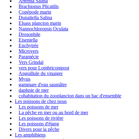
Artémia Salina
Brachionus Plicatilis
Copépode marin
Dunaliella Salina
Elsass plancton marin
Nannochloropsis Oculata
Drosophile
Eiseniella
Enchytrée
Microvers
Paramécie
Vers Grindal
vers pour Lombricompost
Anguillule du vinaigre
Mysis
gammare d'eau saumâtre
daphnie de mer
cohabitation du zooplancton dans un bac d'ensemble
Les poissons de chez nous
Les poissons de mer
La pêche en mer ou au bord de mer
Les poissons de rivière
Les poissons d'étang
Divers pour la pêche
Les amphibiens