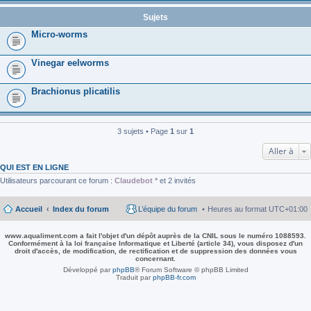
Sujets
Micro-worms
Vinegar eelworms
Brachionus plicatilis
3 sujets • Page
1
sur
1
Aller à
QUI EST EN LIGNE
Utilisateurs parcourant ce forum :
Claudebot *
et 2 invités
Accueil
Index du forum
L’équipe du forum
Heures au format
UTC+01:00
www.aqualiment.com a fait l'objet d'un dépôt auprès de la CNIL sous le numéro 1088593.
Conformément à la loi française Informatique et Liberté (article 34), vous disposez d'un
droit d'accès, de modification, de rectification et de suppression des données vous
concernant.
Développé par
phpBB
® Forum Software © phpBB Limited
Traduit par
phpBB-fr.com