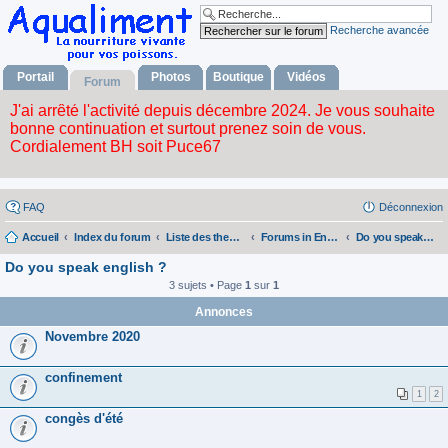
Recherche avancée
Portail
Photos
Boutique
Vidéos
Forum
FAQ
Déconnexion
Accueil
Index du forum
Liste des themes
Forums in English - Forums en anglais
Do you speak english ?
Do you speak english ?
3 sujets • Page
1
sur
1
Annonces
Novembre 2020
confinement
1
2
congès d'été