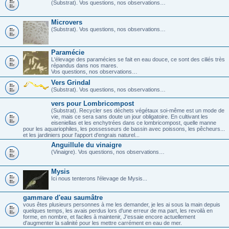
(Substrat). Vos questions, nos observations…
Microvers
(Substrat). Vos questions, nos observations…
Paramécie
L'élevage des paramécies se fait en eau douce, ce sont des ciliés très
répandus dans nos mares.
Vos questions, nos observations…
Vers Grindal
(Substrat). Vos questions, nos observations…
vers pour Lombricompost
(Substrat). Recycler ses déchets végétaux soi-même est un mode de
vie, mais ce sera sans doute un jour obligatoire. En cultivant les
eiseniellas et les enchytrées dans ce lombricompost, quelle manne
pour les aquariophiles, les possesseurs de bassin avec poissons, les pêcheurs...
et les jardiniers pour l'apport d'engrais naturel...
Anguillule du vinaigre
(Vinaigre). Vos questions, nos observations…
Mysis
Ici nous tenterons l'élevage de Mysis...
gammare d'eau saumâtre
vous êtes plusieurs personnes à me les demander, je les ai sous la main depuis
quelques temps, les avais perdus lors d'une erreur de ma part, les revoilà en
forme, en nombre, et faciles à maintenir, J'essaie encore actuellement
d'augmenter la salinité pour les mettre carrément en eau de mer.