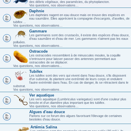
des débris végétaux, des paramécies, du phytoplancton.
Vos questions, nos observations…
Daphnie
Les daphnies nagent en eau douce mais on trouve des espèces en
eau saumâtre. Elles apprécient la compagnie d'escargots, d'aselles, de
tubifex ...
Vos questions, nos observations…
Gammare
Les gammares sont des crustacés, il existe des espèces d'eau douce,
d'eau saumâtre et d'eau de mer. Les gammares n'aiment pas les eaux
polluées.
Vos questions, nos observations…
Ostracode
Les ostracodes ressemblent à de minuscules moules, la coquille
s'entrouvre pour laisser passer des antennes permettant aux
ostracodes de se déplacer.
Vos questions, nos observations...
Tubifex
Les tubifex sont des vers qui vivent dans l'eau douce, s'ils disposent
d'un substrat, ils plantent une extrémité de leurs corps et ondulent
l'autre extrémité dans l'eau. En cas de danger, ils se rétractent dans le
substrat.
Vos questions, nos observations…
Ver aquatique
Les vers aquatique (Lumbriculus variegatus) sont d'une couleur plus
foncée et d'un diamètre plus important que les tubifex.
Vos questions, nos observations…
Algues d'eau douce
Parlons sur ce forum des algues favorisant l'élevage de certaines
bestioles d'eau douce.
Artémia Salina
Les artémias sont des crustacés vivant en eau salée (30 gr/L), ils