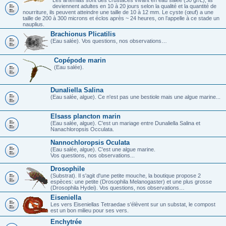
deviennent adultes en 10 à 20 jours selon la qualité et la quantité de
nourriture, ils peuvent atteindre une taille de 10 à 12 mm. Le cyste (œuf) a une
taille de 200 à 300 microns et éclos après ~ 24 heures, on l’appelle à ce stade un
nauplius.
Brachionus Plicatilis
(Eau salée). Vos questions, nos observations…
Copépode marin
(Eau salée).
Dunaliella Salina
(Eau salée, algue). Ce n'est pas une bestiole mais une algue marine...
Elsass plancton marin
(Eau salée, algue). C'est un mariage entre Dunaliella Salina et
Nanachloropsis Occulata.
Nannochloropsis Oculata
(Eau salée, algue). C'est une algue marine.
Vos questions, nos observations...
Drosophile
(Substrat). Il s'agit d'une petite mouche, la boutique propose 2
espèces: une petite (Drosophila Melanogaster) et une plus grosse
(Drosophila Hydei). Vos questions, nos observations…
Eiseniella
Les vers Eiseniellas Tetraedae s'élèvent sur un substat, le compost
est un bon milieu pour ses vers.
Enchytrée