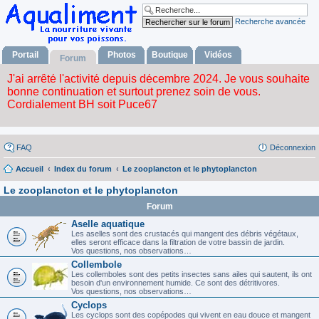
Recherche avancée
Portail
Photos
Boutique
Vidéos
Forum
FAQ
Déconnexion
Accueil
Index du forum
Le zooplancton et le phytoplancton
Le zooplancton et le phytoplancton
Forum
Aselle aquatique
Les aselles sont des crustacés qui mangent des débris végétaux,
elles seront efficace dans la filtration de votre bassin de jardin.
Vos questions, nos observations…
Collembole
Les collemboles sont des petits insectes sans ailes qui sautent, ils ont
besoin d'un environnement humide. Ce sont des détritivores.
Vos questions, nos observations…
Cyclops
Les cyclops sont des copépodes qui vivent en eau douce et mangent