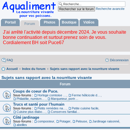
Recherche avancée
Portail
Photos
Boutique
Vidéos
Forum
FAQ
Déconnexion
Accueil
Index du forum
Sujets sans rapport avec la nourriture vivante
Sujets sans rapport avec la nourriture vivante
Forum
Coups de coeur de Puce.
Sous-forums :
Horloge comtoise dans le 39
,
Ferme hélicicole dans le 68
,
Philatélie, numismatique et carte
,
Marqueteur, portraitiste
Trucs et santé pour l'humain
Sous-forums :
Petits remèdes naturels pour se sentir en forme
,
Petite cuisine facile
,
Cuisine plus élaborée
,
Conserves familiales
Côté jardinage
Sous-forums :
composteur
,
Potager
,
Pelouse
,
Jardinage raisonné
,
abeilles