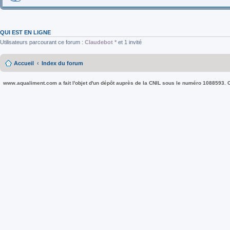
QUI EST EN LIGNE
Utilisateurs parcourant ce forum :
Claudebot *
et 1 invité
Accueil
Index du forum
www.aqualiment.com a fait l'objet d'un dépôt auprès de la CNIL sous le numéro 1088593. Co