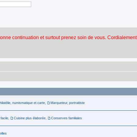
hilatélie, numismatique et carte
,
Marqueteur, portraitiste
 facile
,
Cuisine plus élaborée
,
Conserves familiales
illes