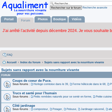
Recherche avancée
Portail
Photos
Boutique
Vidéos
Forum
FAQ
Accueil
Index du forum
Sujets sans rapport avec la nourriture vivante
Sujets sans rapport avec la nourriture vivante
FORUM
Coups de coeur de Puce.
Sous-forums :
Horloge comtoise dans le 39
,
Ferme hélicicole dans le 68
,
P
Trucs et santé pour l'humain
Sous-forums :
Petits remèdes naturels pour se sentir en forme
,
Petite cuisine
Côté jardinage
Sous-forums :
composteur
,
Potager
,
Pelouse
,
Jardinage raisonné
,
abe