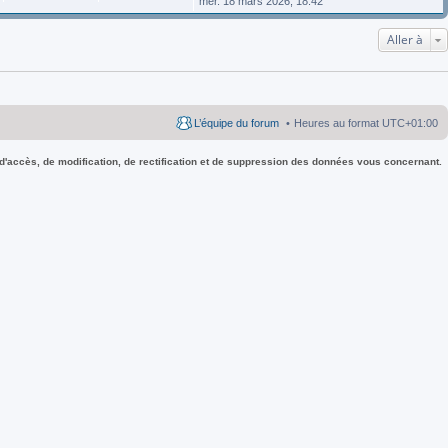
mer. 18 mars 2026, 18:42
Aller à
L’équipe du forum
Heures au format
UTC+01:00
 d'accès, de modification, de rectification et de suppression des données vous concernant.