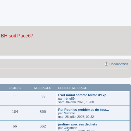
Déconnexion
SUJETS
MESSAGES
DERNIER MESSAGE
L'art mural comme forme d'exp…
11
38
par
Irène89
sam. 04 avril 2026, 15:00
Re: Pour les problèmes de bou…
104
866
par
Maxime
mar. 28 juillet 2026, 02:32
jardiner avec ses déchets
66
662
par
Oligoman