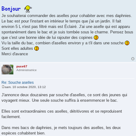
M
e
s
s
Je souhaiterai commander des aselles pour cohabiter avec mes daphnies.
a
g
Le bac est pour l'instant en intérieur le temps que j'ai un jardin. Il fait
e
environ 5 L n'est pas filtré mais est Éclairé. J'ai une aselle qui est apparu
spontanément dans le bac et je suis tombée sous le charme. Pensez bous
que c'est une bonne idée de lui rajouter des copines
Vu la taille du bac, combien d'aselles environ y a t'il dans une souche
Sont elles adultes
Merci d'avance
puce67
Administratrice
Re: Souche aselles
sam. 10 octobre 2020, 13:12
M
e
J'annonce deux douzaines par souche d'aselles, ce sont des jeunes qui
s
voyagent mieux. Une seule souche suffira à ensemmencer le bac.
s
a
g
Elles sont extraordinaires ces aselles, détritivores et se reproduisent
e
facilement.
Dans mes bacs de daphnies, je mets toujours des aselles, les deux
espèces cohabitent bien.