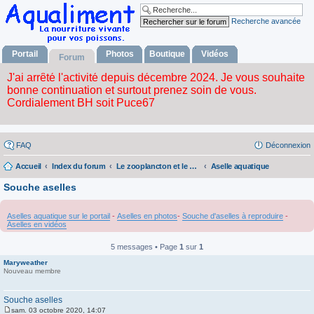
Recherche avancée
Portail
Photos
Boutique
Vidéos
Forum
FAQ
Déconnexion
Accueil
Index du forum
Le zooplancton et le phytoplancton
Aselle aquatique
Souche aselles
Aselles aquatique sur le portail
-
Aselles en photos
-
Souche d'aselles à reproduire
-
Aselles en vidéos
5 messages • Page
1
sur
1
Maryweather
Nouveau membre
Souche aselles
sam. 03 octobre 2020, 14:07