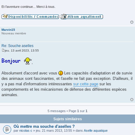
Et l'aventure continue... Merci à tous.
Marvin15
Nouveau membre
Re: Souche aselles
jeu. 13 avril 2023, 13:55
M
e
s
,
s
a
g
Absolument d'accord avec vous
Les capacités d'adaptation et de survie
e
des animaux sont fascinantes, et l'aselle ne fait pas exception. D'ailleurs, il
y a pas mal d'informations intéressantes
sur cette page
sur les
comportements et les mécanismes de défense des différentes espèces
animales.
5 messages • Page
1
sur
1
Sujets similaires
Où mettre ma souche d'aselles ?
par
nicolas c
» jeu. 21 mars 2013, 13:55 » dans
Aselle aquatique