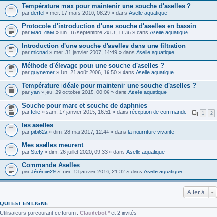
Température max pour maintenir une souche d'aselles ?
par
derfel
» mer. 17 mars 2010, 08:29 » dans
Aselle aquatique
Protocole d'introduction d'une souche d'aselles en bassin
par
Mad_daM
» lun. 16 septembre 2013, 11:36 » dans
Aselle aquatique
Introduction d'une souche d'aselles dans une filtration
par
micnad
» mer. 31 janvier 2007, 14:49 » dans
Aselle aquatique
Méthode d'élevage pour une souche d'aselles ?
par
guynemer
» lun. 21 août 2006, 16:50 » dans
Aselle aquatique
Température idéale pour maintenir une souche d'aselles ?
par
yan
» jeu. 29 octobre 2015, 00:06 » dans
Aselle aquatique
Souche pour mare et souche de daphnies
par
felie
» sam. 17 janvier 2015, 16:51 » dans
réception de commande
1
2
les aselles
par
pibi62a
» dim. 28 mai 2017, 12:44 » dans
la nourriture vivante
Mes aselles meurent
par
Stefy
» dim. 26 juillet 2020, 09:33 » dans
Aselle aquatique
Commande Aselles
par
Jérémie29
» mer. 13 janvier 2016, 21:32 » dans
Aselle aquatique
Aller à
QUI EST EN LIGNE
Utilisateurs parcourant ce forum :
Claudebot *
et 2 invités