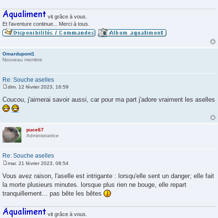
vit grâce à vous.
Et l'aventure continue... Merci à tous.
Omardupont1
Nouveau membre
Re: Souche aselles
dim. 12 février 2023, 16:59
M
e
Coucou, j'aimerai savoir aussi, car pour ma part j'adore vraiment les aselles
s
s
a
g
e
puce67
Administratrice
Re: Souche aselles
mar. 21 février 2023, 08:54
M
e
Vous avez raison, l'aselle est intrigante : lorsqu'elle sent un danger; elle fait
s
la morte plusieurs minutes. lorsque plus rien ne bouge, elle repart
s
a
tranquillement... pas bête les bêtes
g
e
vit grâce à vous.