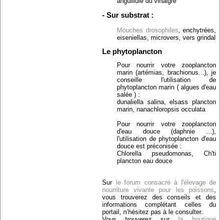
anguillule du vinaigre
- Sur substrat :
Mouches drosophiles
, enchytrées,
eiseniellas, microvers, vers grindal
Le phytoplancton
Pour nourrir votre zooplancton
marin (artémias, brachionus...), je
conseille l'utilisation de
phytoplancton marin ( algues d'eau
salée ) :
dunaliella salina, elsass plancton
marin, nanachloropsis occulata
Pour nourrir votre zooplancton
d'eau douce (daphnie ...),
l'utilisation de phytoplancton d'eau
douce est préconisée :
Chlorella pseudomonas, Ch'ti
plancton eau douce
Sur
le forum consacré à l'élevage de
nourriture vivante pour les poissons
,
vous trouverez des conseils et des
informations complétant celles du
portail, n’hésitez pas à le consulter.
Vous trouverez sur
la boutique