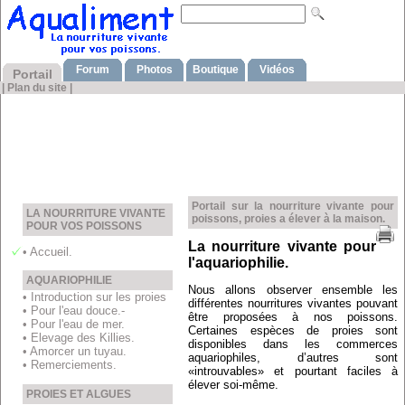
Forum
Photos
Boutique
Vidéos
Portail
|
Plan du site
|
Portail sur la nourriture vivante pour
LA NOURRITURE VIVANTE
poissons, proies a élever à la maison.
POUR VOS POISSONS
La nourriture vivante pour
• Accueil.
l'aquariophilie.
AQUARIOPHILIE
Nous allons observer ensemble les
• Introduction sur les proies
différentes nourritures vivantes pouvant
• Pour l'eau douce.-
être proposées à nos poissons.
• Pour l'eau de mer.
Certaines espèces de proies sont
• Elevage des Killies.
disponibles dans les commerces
• Amorcer un tuyau.
aquariophiles, d’autres sont
• Remerciements.
«introuvables» et pourtant faciles à
élever soi-même.
PROIES ET ALGUES