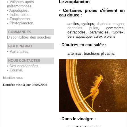
Le zooplancton
• Volantes après
métamorphose.
• Aquatiques.
- Certaines proies s'élèvent en
• Indésirables.
eau douce :
• Zooplancton.
• Phytoplancton.
aselles, cyclops,
daphnies
magna
,
daphnies
pulex
, gammares,
ostracodes, paramécies, tubifex,
COMMANDES
vers aquatique, culex pipiens
Disponibilités des souches
- D'autres en eau salée :
PARTENARIAT
• Partenaires.
artémias, brachions plicatilis.
NOUS CONTACTER
• Nos coordonnées.
• Courriel.
Identifiez-vous
Dernière mise à jour 02/06/2026
- Dans le vinaigre :