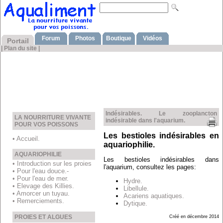
Forum
Photos
Boutique
Vidéos
Portail
|
Plan du site
|
Indésirables. Le zooplancton
LA NOURRITURE VIVANTE
indésirable dans l'aquarium.
POUR VOS POISSONS
Les bestioles indésirables en
• Accueil.
aquariophilie.
AQUARIOPHILIE
Les bestioles indésirables dans
• Introduction sur les proies
l'aquarium, consultez les pages:
• Pour l'eau douce.-
• Pour l'eau de mer.
Hydre.
• Elevage des Killies.
Libellule.
• Amorcer un tuyau.
Acariens aquatiques.
• Remerciements.
Dytique.
PROIES ET ALGUES
Créé en décembre 2014